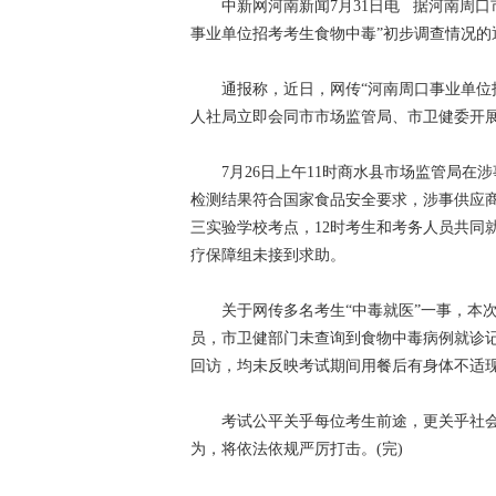
中新网河南新闻7月31日电 据河南周口市
事业单位招考考生食物中毒”初步调查情况的
通报称，近日，网传“河南周口事业单位招
人社局立即会同市市场监管局、市卫健委开
7月26日上午11时商水县市场监管局在
检测结果符合国家食品安全要求，涉事供应商
三实验学校考点，12时考生和考务人员共同就
疗保障组未接到求助。
关于网传多名考生“中毒就医”一事，本次考
员，市卫健部门未查询到食物中毒病例就诊
回访，均未反映考试期间用餐后有身体不适
考试公平关乎每位考生前途，更关乎社会
为，将依法依规严厉打击。(完)