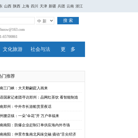
东
山西
陕西
上海
四川
天津
新疆
兵团
云南
浙江
搜 索
nxw@163.com
65700861
文化旅游
社会与法
更 多
热门推荐
南三门峡：大天鹅翩跹入画来
语国家记者团寻访郑州：品网红茶饮 看智能制造
南郑州：中外市长游船赏景夜话
州腰店镇：一朵“伞花”开 万户幸福来
南南阳：防爆企业赶制订单供应海内外市场
南南阳：仲景市集南北风味交融 撬动“舌尖经济