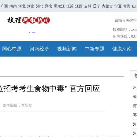
广西
海南
河北
河南
湖北
湖南
黑龙江
江苏
江西
吉林
辽宁
内蒙古
宁夏
青海
山
投稿邮箱：zxwh
新闻热线：0371-
同心中原
河南经济
视频新闻
中新专题
健康河南
位招考考生食物中毒" 官方回应
河
葡
责任编辑：李新贺
河
邓
河
河