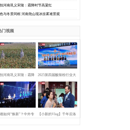
拍河南巩义宋陵：霜降时节高粱红
色与冬景同框 河南尧山现冰挂雾凇景观
热门视频
拍河南巩义宋陵：霜降
2025第四届酸辣粉行业大
时节高粱红
会在河南开封举行
都如何“焕新”？中外专
【小新的Vlog】千年后洛
：洛阳“样本”值得借鉴
阳上阳宫聚“世界各国使