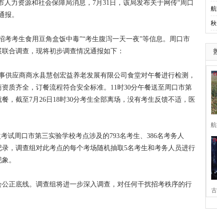
人力资源和社会保障局消息，7月31日，该局发布关于网传“周口
航
通报。
秋
考考生食用豆角盒饭中毒”“考生腹泻一天一夜”等信息。周口市
展联合调查，现将初步调查情况通报如下：
涉事供应商商水县慧创宏益养老发展有限公司食堂对午餐进行检测，
资质齐全，订餐流程符合安全标准。11时30分午餐送至周口市第
餐，截至7月26日18时30分考生全部离场，没有考生反馈不适，医
航
试周口市第三实验学校考点涉及的793名考生、386名考务人
记录，调查组对此考点的每个考场随机抽取5名考生和考务人员进行
现象。
公正底线。调查组将进一步深入调查，对任何干扰招考秩序的行
古
家