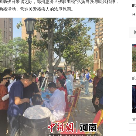
国助残日来临之际，郑州惠济区残联围绕“弘扬自强与助残精神，
航
助残活动，营造关爱残疾人的浓厚氛围。
秋
航
古
家