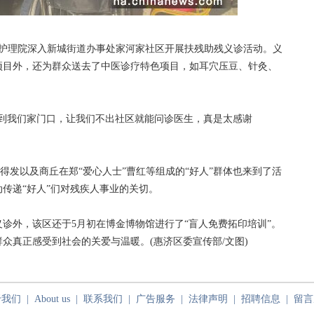
护理院深入新城街道办事处家河家社区开展扶残助残义诊活动。义
项目外，还为群众送去了中医诊疗特色项目，如耳穴压豆、针灸、
我们家门口，让我们不出社区就能问诊医生，真是太感谢
得发以及商丘在郑“爱心人士”曹红等组成的“好人”群体也来到了活
动传递“好人”们对残疾人事业的关切。
外，该区还于5月初在博金博物馆进行了“盲人免费拓印培训”。
众真正感受到社会的关爱与温暖。(惠济区委宣传部/文图)
于我们
|
About us
|
联系我们
|
广告服务
|
法律声明
|
招聘信息
|
留言