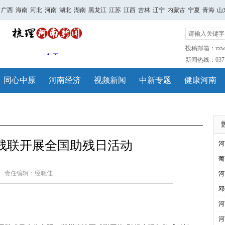
广西
海南
河北
河南
湖北
湖南
黑龙江
江苏
江西
吉林
辽宁
内蒙古
宁夏
青海
山
投稿邮箱：zxwh
新闻热线：0371-
同心中原
河南经济
视频新闻
中新专题
健康河南
残联开展全国助残日活动
河
葡
责任编辑：经晓佳
河
邓
河
河