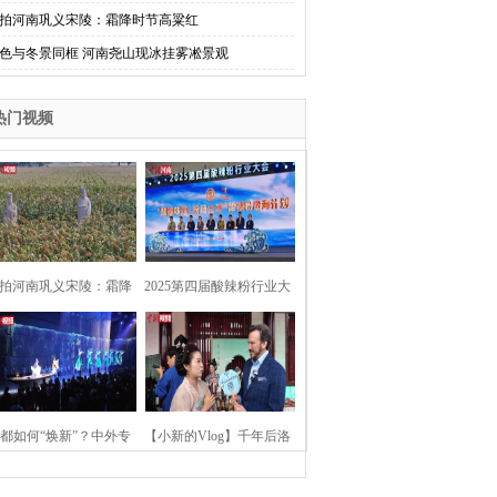
拍河南巩义宋陵：霜降时节高粱红
色与冬景同框 河南尧山现冰挂雾凇景观
热门视频
拍河南巩义宋陵：霜降
2025第四届酸辣粉行业大
时节高粱红
会在河南开封举行
都如何“焕新”？中外专
【小新的Vlog】千年后洛
：洛阳“样本”值得借鉴
阳上阳宫聚“世界各国使