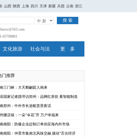
东
山西
陕西
上海
四川
天津
新疆
兵团
云南
浙江
搜 索
nxw@163.com
65700861
文化旅游
社会与法
更 多
热门推荐
南三门峡：大天鹅翩跹入画来
语国家记者团寻访郑州：品网红茶饮 看智能制造
南郑州：中外市长游船赏景夜话
州腰店镇：一朵“伞花”开 万户幸福来
南南阳：防爆企业赶制订单供应海内外市场
南南阳：仲景市集南北风味交融 撬动“舌尖经济