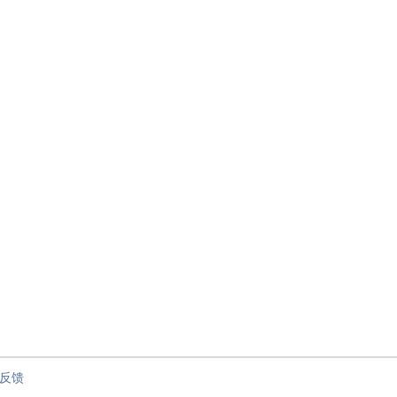
节”
反馈