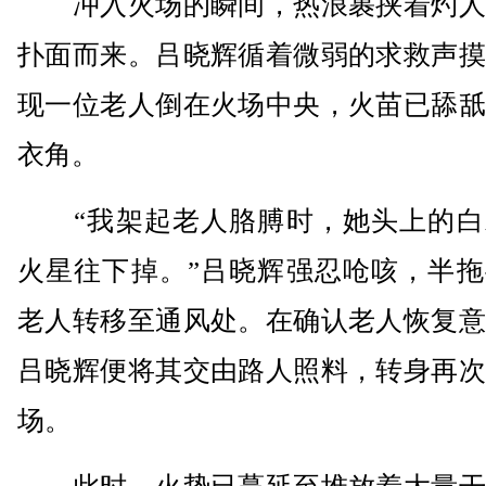
冲入火场的瞬间，热浪裹挟着灼人
扑面而来。吕晓辉循着微弱的求救声摸
现一位老人倒在火场中央，火苗已舔舐
衣角。
“我架起老人胳膊时，她头上的白
火星往下掉。”吕晓辉强忍呛咳，半拖
老人转移至通风处。在确认老人恢复意
吕晓辉便将其交由路人照料，转身再次
场。