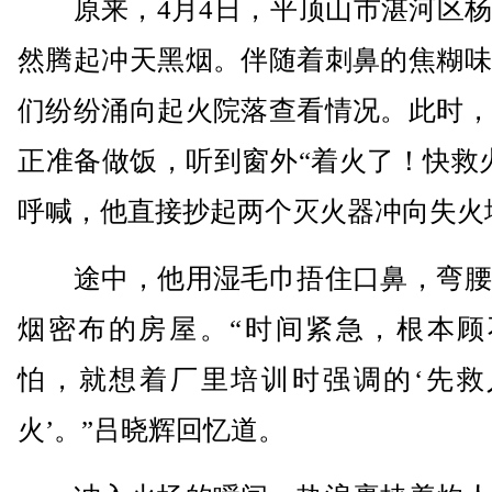
原来，4月4日，平顶山市湛河区杨
然腾起冲天黑烟。伴随着刺鼻的焦糊味
们纷纷涌向起火院落查看情况。此时，
正准备做饭，听到窗外“着火了！快救
呼喊，他直接抄起两个灭火器冲向失火
途中，他用湿毛巾捂住口鼻，弯腰
烟密布的房屋。“时间紧急，根本顾
怕，就想着厂里培训时强调的‘先救
火’。”吕晓辉回忆道。