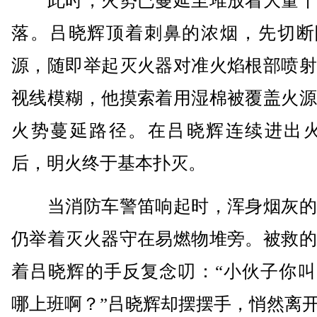
此时，火势已蔓延至堆放着大量干
落。吕晓辉顶着刺鼻的浓烟，先切断
源，随即举起灭火器对准火焰根部喷射
视线模糊，他摸索着用湿棉被覆盖火源
火势蔓延路径。在吕晓辉连续进出火
后，明火终于基本扑灭。
当消防车警笛响起时，浑身烟灰的
仍举着灭火器守在易燃物堆旁。被救的
着吕晓辉的手反复念叨：“小伙子你叫
哪上班啊？”吕晓辉却摆摆手，悄然离