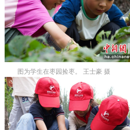
图为学生在枣园捡枣。 王士豪 摄