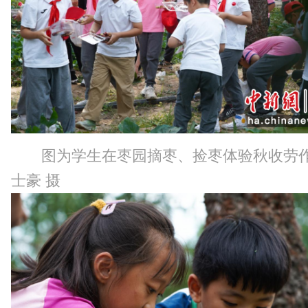
图为学生在枣园摘枣、捡枣体验秋收劳作
士豪 摄