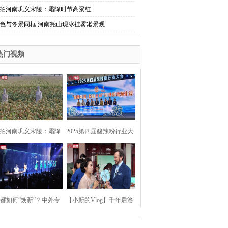
拍河南巩义宋陵：霜降时节高粱红
色与冬景同框 河南尧山现冰挂雾凇景观
热门视频
拍河南巩义宋陵：霜降
2025第四届酸辣粉行业大
时节高粱红
会在河南开封举行
都如何“焕新”？中外专
【小新的Vlog】千年后洛
：洛阳“样本”值得借鉴
阳上阳宫聚“世界各国使