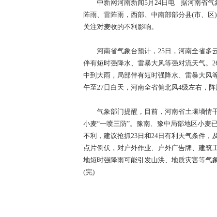
中新网河南新闻5月24日电 据河南省气象
阵雨、雷阵雨，西部、中南部部分县(市、区
关注对麦收的不利影响。
河南省气象台预计，25日，河南全省多云
伴有短时强降水、雷暴大风等强对流天气。2
中到大雨，局部伴有短时强降水、雷暴大风等
午至27日白天，河南全省偏北风4级左右，阵
气象部门提醒，目前，河南省土壤墒情干旱
小麦“一喷三防”。豫南、豫中局部地区小麦已
不利，建议抢抓23日和24日有利天气条件
点片倒伏，对户外作业、户外广告牌、建筑
地短时强降雨可能引发山洪、地质灾害等气
(完)