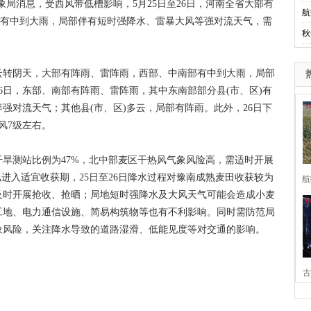
局消息，受西风带低槽影响，5月25日至26日，河南全省大部有
航
)有中到大雨，局部伴有短时强降水、雷暴大风等强对流天气，需
秋
转阴天，大部有阵雨、雷阵雨，西部、中南部有中到大雨，局部
6日，东部、南部有阵雨、雷阵雨，其中东南部部分县(市、区)有
强对流天气；其他县(市、区)多云，局部有阵雨。此外，26日下
风7级左右。
测站比例为47%，北中部麦区干热风气象风险高，需适时开展
进入适宜收获期，25日至26日降水过程对豫南成熟麦田收获较为
航
，及时开展抢收、抢晒；局地短时强降水及大风天气可能会造成小麦
工地、电力通信设施、简易构筑物等也有不利影响。同时需防范局
象风险，关注降水导致的道路湿滑、低能见度等对交通的影响。
古
家