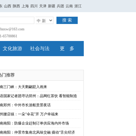
东
山西
陕西
上海
四川
天津
新疆
兵团
云南
浙江
搜 索
nxw@163.com
65700861
文化旅游
社会与法
更 多
热门推荐
南三门峡：大天鹅翩跹入画来
语国家记者团寻访郑州：品网红茶饮 看智能制造
南郑州：中外市长游船赏景夜话
州腰店镇：一朵“伞花”开 万户幸福来
南南阳：防爆企业赶制订单供应海内外市场
南南阳：仲景市集南北风味交融 撬动“舌尖经济