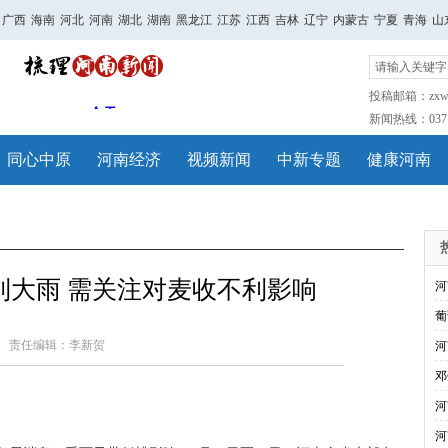
广西
海南
河北
河南
湖北
湖南
黑龙江
江苏
江西
吉林
辽宁
内蒙古
宁夏
青海
山
投稿邮箱：zxwh
新闻热线：0371-
同心中原
河南经济
视频新闻
中新专题
健康河南
到大雨 需关注对麦收不利影响
河
葡
责任编辑：李新贺
河
邓
河
河