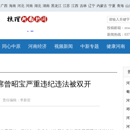
广西
海南
河北
河南
湖北
湖南
黑龙江
江苏
江西
吉林
辽宁
内蒙古
宁夏
青海
山
投稿邮箱：zxwh
新闻热线：0371-
同心中原
河南经济
视频新闻
中新专题
健康河南
席曾昭宝严重违纪违法被双开
河
葡
责任编辑：李新贺
河
邓
河
河