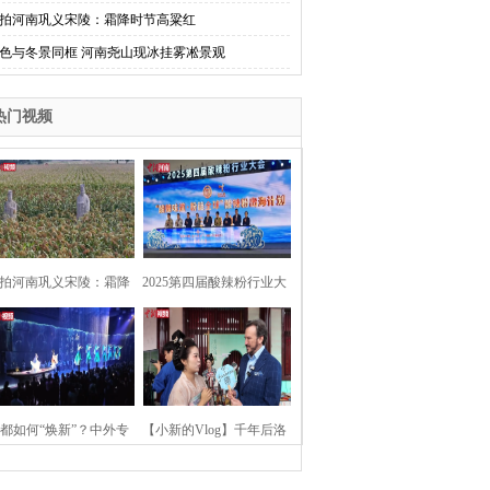
拍河南巩义宋陵：霜降时节高粱红
色与冬景同框 河南尧山现冰挂雾凇景观
热门视频
拍河南巩义宋陵：霜降
2025第四届酸辣粉行业大
时节高粱红
会在河南开封举行
都如何“焕新”？中外专
【小新的Vlog】千年后洛
：洛阳“样本”值得借鉴
阳上阳宫聚“世界各国使