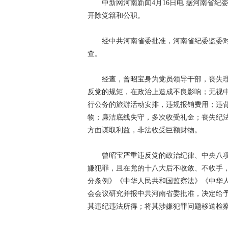
中新网河南新闻4月16日电 据河南省纪委
开除党籍和公职。
经中共河南省委批准，河南省纪委监委对
查。
经查，曾昭宝身为党员领导干部，丧失理
反党的规矩，在政治上造成不良影响；无视
行公务的旅游活动安排，违规报销费用；违
物；廉洁底线失守，多次收受礼金；丧失纪
方面谋取利益，非法收受巨额财物。
曾昭宝严重违反党的政治纪律、中央八项
嫌犯罪，且在党的十八大后不收敛、不收手
分条例》《中华人民共和国监察法》《中华
会会议研究并报中共河南省委批准，决定给
其违纪违法所得；将其涉嫌犯罪问题移送检察