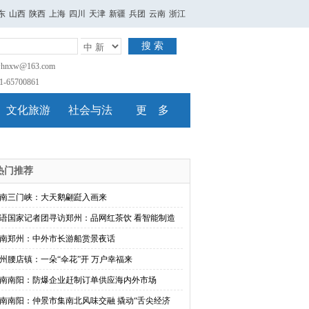
东
山西
陕西
上海
四川
天津
新疆
兵团
云南
浙江
搜 索
nxw@163.com
65700861
文化旅游
社会与法
更 多
热门推荐
南三门峡：大天鹅翩跹入画来
语国家记者团寻访郑州：品网红茶饮 看智能制造
南郑州：中外市长游船赏景夜话
州腰店镇：一朵“伞花”开 万户幸福来
南南阳：防爆企业赶制订单供应海内外市场
南南阳：仲景市集南北风味交融 撬动“舌尖经济