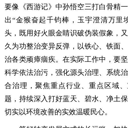
要像《西游记》中孙悟空三打白骨精一
出“金猴奋起千钧棒，玉宇澄清万里埃
头，既用好火眼金睛识破伪装假象，又
久为功整治变异反弹，以铁心、铁面、
治各类顽瘴痼疾。在实际工作中，要坚
科学依法治污，强化源头治理、系统治
合治理，聚焦重点行业、重点区域、
题，持续深入打好蓝天、碧水、净土保
切实以环境改善的实效温暖民心。