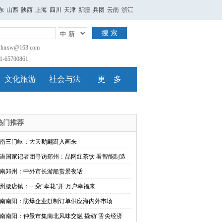
东
山西
陕西
上海
四川
天津
新疆
兵团
云南
浙江
搜 索
nxw@163.com
65700861
文化旅游
社会与法
更 多
热门推荐
南三门峡：大天鹅翩跹入画来
语国家记者团寻访郑州：品网红茶饮 看智能制造
南郑州：中外市长游船赏景夜话
州腰店镇：一朵“伞花”开 万户幸福来
南南阳：防爆企业赶制订单供应海内外市场
南南阳：仲景市集南北风味交融 撬动“舌尖经济