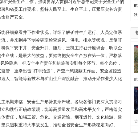
煤矿安全生产工作，强调要深入贯彻习近平总书记关于安全生产的
航
部署和省委工作要求，坚持人民至上、生命至上，压紧压实各方责
秋
生命财产安全。
统仔细察看井下作业状况，详细了解矿井生产运行、人员定位系
交流，并来到井下制冷硐室检查通风、供电、排水等状况，反复叮
，确保平安下井、安全升井。随后，王凯主持召开座谈会，听取企
的生命线，是最大的效益，要始终把安全生产放在第一位，严格落
类风险隐患，把安全生产责任和措施落实到每个环节、每个岗位，
监管，重拳出击“打非治违”，严查严惩隐蔽工作面、安全监控造
加速人工智能等新技术与矿山生产深度融合，推动开采作业少人化
航
主汛期来临，安全生产形势复杂严峻。各级各部门要深入贯彻习
树立和践行正确政绩观，统筹高质量发展和高水平安全，严格落实
主体责任，加强工贸、危化、交通运输、烟花爆竹、文化旅游、建
古
，坚决遏制重特大事故发生，推动全省安全生产形势稳定向好。
家