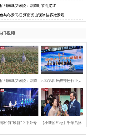
拍河南巩义宋陵：霜降时节高粱红
色与冬景同框 河南尧山现冰挂雾凇景观
热门视频
拍河南巩义宋陵：霜降
2025第四届酸辣粉行业大
时节高粱红
会在河南开封举行
都如何“焕新”？中外专
【小新的Vlog】千年后洛
：洛阳“样本”值得借鉴
阳上阳宫聚“世界各国使