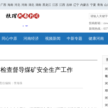
广西
海南
河北
河南
湖北
湖南
黑龙江
江苏
江西
吉林
辽宁
内蒙古
宁夏
青海
山
投稿邮箱：zxwh
新闻热线：0371-
同心中原
河南经济
视频新闻
中新专题
健康河南
市检查督导煤矿安全生产工作
河
葡
责任编辑：李海珠
河
邓
河
河