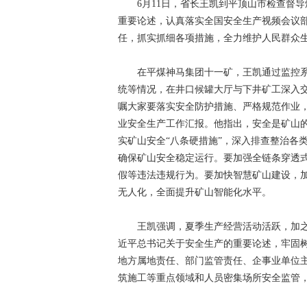
6月11日，省长王凯到平顶山市检查督导
重要论述，认真落实全国安全生产视频会议
任，抓实抓细各项措施，全力维护人民群众
在平煤神马集团十一矿，王凯通过监控系
统等情况，在井口候罐大厅与下井矿工深入
嘱大家要落实安全防护措施、严格规范作业
业安全生产工作汇报。他指出，安全是矿山
实矿山安全“八条硬措施”，深入排查整治各
确保矿山安全稳定运行。要加强全链条穿透式
假等违法违规行为。要加快智慧矿山建设，
无人化，全面提升矿山智能化水平。
王凯强调，夏季生产经营活动活跃，加之
近平总书记关于安全生产的重要论述，牢固
地方属地责任、部门监管责任、企事业单位
筑施工等重点领域和人员密集场所安全监管