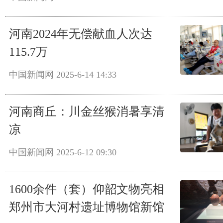
河南2024年无偿献血人次达
115.7万
中国新闻网
2025-6-14 14:33
河南商丘：川金丝猴消暑享清
凉
中国新闻网
2025-6-12 09:30
1600余件（套）仰韶文物亮相
郑州市大河村遗址博物馆新馆