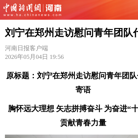
刘宁在郑州走访慰问青年团队
河南日报客户端
2026年05月04日 19:56
原标题：刘宁在郑州走访慰问青年团队
寄语
胸怀远大理想 矢志拼搏奋斗 为奋进“十
贡献青春力量