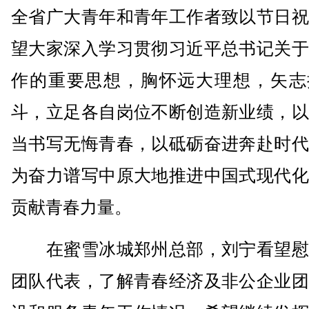
全省广大青年和青年工作者致以节日祝
望大家深入学习贯彻习近平总书记关于
作的重要思想，胸怀远大理想，矢志
斗，立足各自岗位不断创造新业绩，以
当书写无悔青春，以砥砺奋进奔赴时代
为奋力谱写中原大地推进中国式现代化
贡献青春力量。
在蜜雪冰城郑州总部，刘宁看望慰
团队代表，了解青春经济及非公企业团