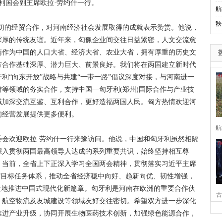
利国会副主席欧拉·劳约什一行。
航
秋
的经贸合作，对河南经济社会发展取得的成就表示赞赏。他说，
深厚的传统友谊。近年来，匈豫企业间交往日益紧密，人文交流愈
南作为中国的人口大省、经济大省、农业大省，拥有厚重的历史文
方合作基础深厚、潜力巨大、前景良好。我们将在两国建立新时代
利“向东开放”战略与共建“一带一路”倡议深度对接，与河南进一
等领域的务实合作，支持中国—匈牙利(郑州)国际合作与产业技
域加深交流互鉴、互利合作，更好造福两国人民。匈方热情欢迎河
匈经营发展提供更多便利。
航
欢迎欧拉·劳约什一行来豫访问。他说，中国和匈牙利虽然相隔
深入贯彻两国最高领导人达成的系列重要共识，始终坚持相互尊
。当前，全省上下正深入学习全国两会精神，贯彻落实习近平主席
+N”目标任务体系，推动全省经济稳中向好、趋新向优、韧性增强，
大地推进中国式现代化新篇章。匈牙利是河南在欧洲的重要合作伙
古
、航空物流及友城建设等领域友好交往密切。希望双方进一步深化
推进产业升级，协同开展生物医药技术创新，加强绿色能源合作，
家