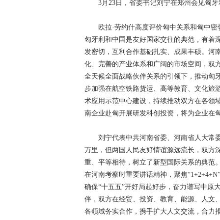
3月23日，省委书记刘宁在郑州会见匈牙
欧拉·劳约什高度评价匈中关系和匈中密切
匈牙利和中国是友好国家交往的典范，有着
发密切，互利合作基础扎实、成果丰硕。河
化、完善的产业体系和广阔的市场空间，双
全天候全面战略伙伴关系的引领下，推动匈牙
步加强在航空铁路货运、高等教育、文化旅游
术应用示范中心建设，持续推动双方在各领
南企业赴匈开展研发科创投资，将为企业在
刘宁代表中共河南省委、河南省人大常委会
万里，但两国人民友好情谊源远流长，双方
重、平等相待，树立了新型国际关系的典范
在河南考察时重要讲话精神，聚焦“1+2+4
确保“十五五”开好局起好步，奋力谱写中原
伴，双方在经贸、投资、教育、能源、人文
各领域务实合作，携手扩大人文交流，合力