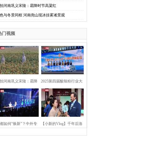
拍河南巩义宋陵：霜降时节高粱红
色与冬景同框 河南尧山现冰挂雾凇景观
热门视频
拍河南巩义宋陵：霜降
2025第四届酸辣粉行业大
时节高粱红
会在河南开封举行
都如何“焕新”？中外专
【小新的Vlog】千年后洛
：洛阳“样本”值得借鉴
阳上阳宫聚“世界各国使