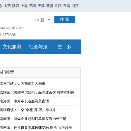
东
山西
陕西
上海
四川
天津
新疆
兵团
云南
浙江
搜 索
nxw@163.com
65700861
文化旅游
社会与法
更 多
热门推荐
南三门峡：大天鹅翩跹入画来
语国家记者团寻访郑州：品网红茶饮 看智能制造
南郑州：中外市长游船赏景夜话
州腰店镇：一朵“伞花”开 万户幸福来
南南阳：防爆企业赶制订单供应海内外市场
南南阳：仲景市集南北风味交融 撬动“舌尖经济