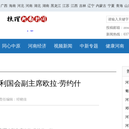
广西
海南
河北
河南
湖北
湖南
黑龙江
江苏
江西
吉林
辽宁
内蒙古
宁夏
青海
山
投稿邮箱：zxwh
新闻热线：0371-
同心中原
河南经济
视频新闻
中新专题
健康河南
利国会副主席欧拉·劳约什
河
葡
责任编辑：经晓佳
河
邓
河
河