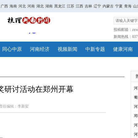
广西
海南
河北
河南
湖北
湖南
黑龙江
江苏
江西
吉林
辽宁
内蒙古
宁夏
青海
山
投稿邮箱：zxwh
新闻热线：0371-
同心中原
河南经济
视频新闻
中新专题
健康河南
奖研讨活动在郑州开幕
河
葡
责任编辑：李新贺
河
邓
河
河