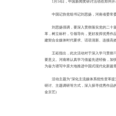
1月14日，中国新闻奖研讨活动在郑州开
中国记协党组书记刘思扬，河南省委常委
刘思扬强调，要深入贯彻落实党的二十届
革，树立标杆，引领导向，更好发挥优秀作
建契合全媒体时代要求、话语清新、连接高
王崧指出，此次活动对于深入学习贯彻习近
要意义。河南将认真学习借鉴先进经验，加
为奋力谱写中原大地推进中国式现代化新篇
活动主题为“深化主流媒体系统性变革提升
研讨、主题调研等方式，深入探寻优秀作品
金京艺)