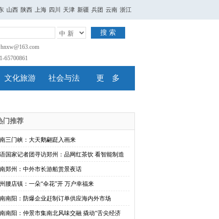
东
山西
陕西
上海
四川
天津
新疆
兵团
云南
浙江
搜 索
nxw@163.com
65700861
文化旅游
社会与法
更 多
热门推荐
南三门峡：大天鹅翩跹入画来
语国家记者团寻访郑州：品网红茶饮 看智能制造
南郑州：中外市长游船赏景夜话
州腰店镇：一朵“伞花”开 万户幸福来
南南阳：防爆企业赶制订单供应海内外市场
南南阳：仲景市集南北风味交融 撬动“舌尖经济