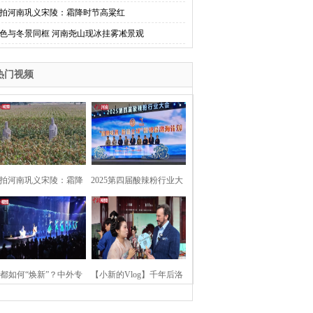
拍河南巩义宋陵：霜降时节高粱红
色与冬景同框 河南尧山现冰挂雾凇景观
热门视频
拍河南巩义宋陵：霜降
2025第四届酸辣粉行业大
时节高粱红
会在河南开封举行
都如何“焕新”？中外专
【小新的Vlog】千年后洛
：洛阳“样本”值得借鉴
阳上阳宫聚“世界各国使