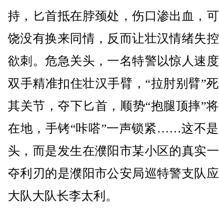
持，匕首抵在脖颈处，伤口渗出血，可
饶没有换来同情，反而让壮汉情绪失控
欲刺。危急关头，一名特警以惊人速度
双手精准扣住壮汉手臂，“拉肘别臂”
其关节，夺下匕首，顺势“抱腿顶摔”
在地，手铐“咔嗒”一声锁紧……这不
头，而是发生在濮阳市某小区的真实一
夺利刃的是濮阳市公安局巡特警支队应
大队大队长李太利。