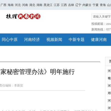
广西
海南
河北
河南
湖北
湖南
黑龙江
江苏
江西
吉林
辽宁
内蒙古
宁夏
青海
山
投稿邮箱：zxwh
新闻热线：0371-
同心中原
河南经济
视频新闻
中新专题
健康河南
国家秘密管理办法》明年施行
河
葡
责任编辑：李新贺
河
邓
河
河