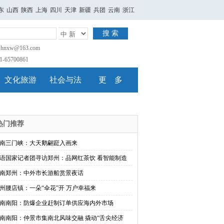
东
山西
陕西
上海
四川
天津
新疆
兵团
云南
浙江
搜 索
nxw@163.com
65700861
文化旅游
社会与法
更 多
热门推荐
南三门峡：大天鹅翩跹入画来
语国家记者团寻访郑州：品网红茶饮 看智能制造
南郑州：中外市长游船赏景夜话
州腰店镇：一朵“伞花”开 万户幸福来
南南阳：防爆企业赶制订单供应海内外市场
南南阳：仲景市集南北风味交融 撬动“舌尖经济