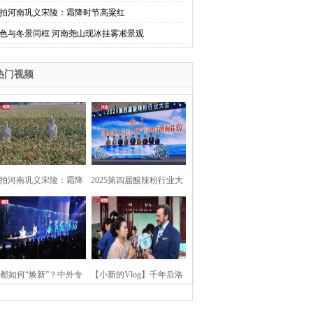
拍河南巩义宋陵：霜降时节高粱红
色与冬景同框 河南尧山现冰挂雾凇景观
热门视频
拍河南巩义宋陵：霜降
2025第四届酸辣粉行业大
时节高粱红
会在河南开封举行
都如何“焕新”？中外专
【小新的Vlog】千年后洛
：洛阳“样本”值得借鉴
阳上阳宫聚“世界各国使