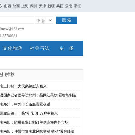
东
山西
陕西
上海
四川
天津
新疆
兵团
云南
浙江
搜 索
nxw@163.com
65700861
文化旅游
社会与法
更 多
热门推荐
南三门峡：大天鹅翩跹入画来
语国家记者团寻访郑州：品网红茶饮 看智能制造
南郑州：中外市长游船赏景夜话
州腰店镇：一朵“伞花”开 万户幸福来
南南阳：防爆企业赶制订单供应海内外市场
南南阳：仲景市集南北风味交融 撬动“舌尖经济