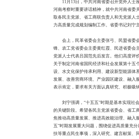
11月13日，中共河南省委召开党外人士
河南考察时重要讲话精神，就中共河南省委
取各民主党派、省工商联负责人和无党派人
力高质量完成规划编制工作。省委书记刘宁
会上，民革省委会主委张弓、民盟省委会
锋、农工党省委会主委黄红霞、民进省委会
党派人士代表吕国范先后发言。他们高度评价
关于制定河南省国民经济和社会发展第十五
设、水文化保护传承利用、建设新型能源体
发展、改善营商环境、产业园区建设、融入
表示肯定，要求有关方面认真研究、积极吸
刘宁强调，“十五五”时期是基本实现社会
的关键阶段。希望各民主党派省委会、省工
焦推动高质量发展、推进高效能治理、融入
五”时期发展重大问题，围绕促进高质量充
扶等重点民生事项，深入研究、建言献策、