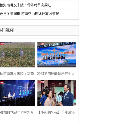
拍河南巩义宋陵：霜降时节高粱红
色与冬景同框 河南尧山现冰挂雾凇景观
热门视频
拍河南巩义宋陵：霜降
2025第四届酸辣粉行业大
时节高粱红
会在河南开封举行
都如何“焕新”？中外专
【小新的Vlog】千年后洛
：洛阳“样本”值得借鉴
阳上阳宫聚“世界各国使