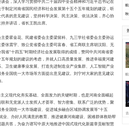
座谈会，深入学习贯彻中共二十届四中全会精神和习近平总书记在
航
关于制定河南省国民经济和社会发展第十五个五年规划的建议，听
秋
士代表的意见建议，坚持科学决策、民主决策、依法决策，齐心协
主持并讲话，省长王凯出席。
主委霍金花、民建省委会主委梁留科、九三学社省委会主委孙运
主委张震宇、致公党省委会主委司富春、省工商联主席胡汉阳、无
我省“十四五”时期经济社会发展取得的成绩，赞同中共河南省委
个五年规划的建议的考虑，并就人口高质量发展、推进幸福黄河建
系、卫生健康事业发展、打造先进制造业产业集群、人工智能产业
服务全国统一大市场等方面提出意见建议。刘宁对大家的意见建议
航
纳。
主义现代化夯实基础、全面发力的关键时期，也是河南全面崛起
商联和无党派人士发挥人才荟萃、智力密集、联系广泛的优势，聚
服务全国统一大市场建设、促进城乡融合区域协调发展等“十五
古
分就业、办好人民满意的教育、推进健康河南建设、困难群体救助帮
同题共答，为奋力谱写中原大地推进中国式现代化新篇章贡献智慧
家