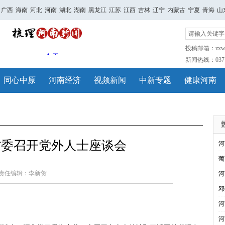
广西
海南
河北
河南
湖北
湖南
黑龙江
江苏
江西
吉林
辽宁
内蒙古
宁夏
青海
山
投稿邮箱：zxwh
新闻热线：0371-
同心中原
河南经济
视频新闻
中新专题
健康河南
省委召开党外人士座谈会
河
葡
责任编辑：李新贺
河
邓
河
河