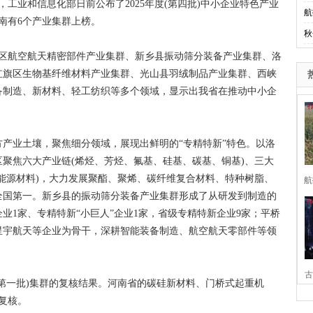
工业和信息化部日前公布了2025年度(第四批)中小企业特色产业
航
南有6个产业集群上榜。
秋
航空航天精密部件产业集群、新乡县振动筛分装备产业集群、洛
红旗区生物基纤维材料产业集群、光山县羽绒制品产业集群、西峡
备制造、新材料、轻工纺织等多个领域，显示出我省在推动中小企
业土壤，聚焦细分领域，展现出鲜明的“专精特新”特色。以洛
聚焦六大产业链(烯烃、芳烃、氟基、硅基、碳基、铜基)、三大
能源材料)，大力发展聚酯、聚烯、碳纤维复合材料、特种树脂、
航
全国第一。新乡县的振动筛分装备产业集群形成了从研发到制造的
业1家、专精特新“小巨人”企业1家，省级专精特新企业9家；平桥
星宇航天等企业为骨干，深耕智能装备制造、航空航天零部件等领
古
第一批)集群的复核结果。河南省的碳硅新材料、门桥式起重机
复核。
家