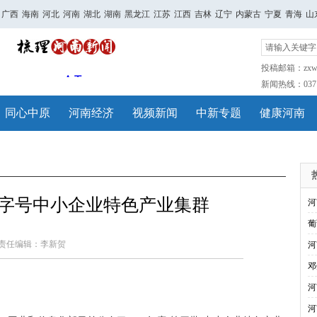
广西
海南
河北
河南
湖北
湖南
黑龙江
江苏
江西
吉林
辽宁
内蒙古
宁夏
青海
山
投稿邮箱：zxwh
新闻热线：0371-
同心中原
河南经济
视频新闻
中新专题
健康河南
国字号中小企业特色产业集群
河
葡
责任编辑：李新贺
河
邓
河
河