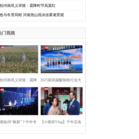
拍河南巩义宋陵：霜降时节高粱红
色与冬景同框 河南尧山现冰挂雾凇景观
热门视频
拍河南巩义宋陵：霜降
2025第四届酸辣粉行业大
时节高粱红
会在河南开封举行
都如何“焕新”？中外专
【小新的Vlog】千年后洛
：洛阳“样本”值得借鉴
阳上阳宫聚“世界各国使