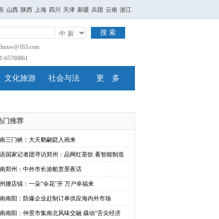
东
山西
陕西
上海
四川
天津
新疆
兵团
云南
浙江
搜 索
nxw@163.com
65700861
文化旅游
社会与法
更 多
热门推荐
南三门峡：大天鹅翩跹入画来
语国家记者团寻访郑州：品网红茶饮 看智能制造
南郑州：中外市长游船赏景夜话
州腰店镇：一朵“伞花”开 万户幸福来
南南阳：防爆企业赶制订单供应海内外市场
南南阳：仲景市集南北风味交融 撬动“舌尖经济