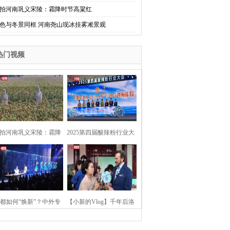
拍河南巩义宋陵：霜降时节高粱红
色与冬景同框 河南尧山现冰挂雾凇景观
热门视频
拍河南巩义宋陵：霜降
2025第四届酸辣粉行业大
时节高粱红
会在河南开封举行
都如何“焕新”？中外专
【小新的Vlog】千年后洛
：洛阳“样本”值得借鉴
阳上阳宫聚“世界各国使