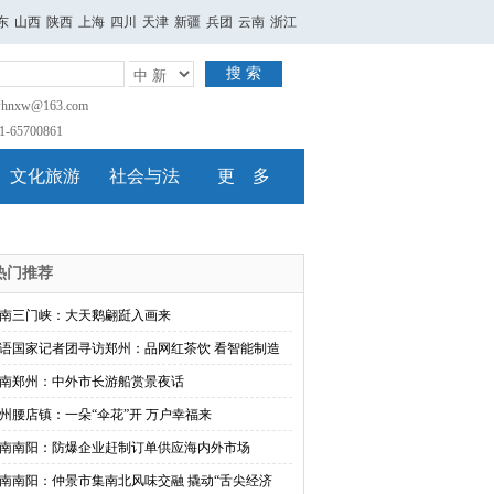
东
山西
陕西
上海
四川
天津
新疆
兵团
云南
浙江
搜 索
nxw@163.com
65700861
文化旅游
社会与法
更 多
热门推荐
南三门峡：大天鹅翩跹入画来
语国家记者团寻访郑州：品网红茶饮 看智能制造
南郑州：中外市长游船赏景夜话
州腰店镇：一朵“伞花”开 万户幸福来
南南阳：防爆企业赶制订单供应海内外市场
南南阳：仲景市集南北风味交融 撬动“舌尖经济