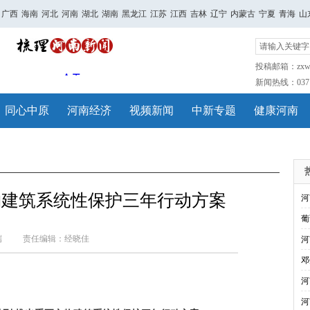
广西
海南
河北
河南
湖北
湖南
黑龙江
江苏
江西
吉林
辽宁
内蒙古
宁夏
青海
山
投稿邮箱：zxwh
新闻热线：0371-
同心中原
河南经济
视频新闻
中新专题
健康河南
物建筑系统性保护三年行动方案
河
葡
端
责任编辑：经晓佳
河
邓
河
河