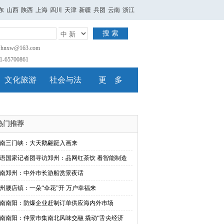
东
山西
陕西
上海
四川
天津
新疆
兵团
云南
浙江
搜 索
nxw@163.com
65700861
文化旅游
社会与法
更 多
热门推荐
南三门峡：大天鹅翩跹入画来
语国家记者团寻访郑州：品网红茶饮 看智能制造
南郑州：中外市长游船赏景夜话
州腰店镇：一朵“伞花”开 万户幸福来
南南阳：防爆企业赶制订单供应海内外市场
南南阳：仲景市集南北风味交融 撬动“舌尖经济