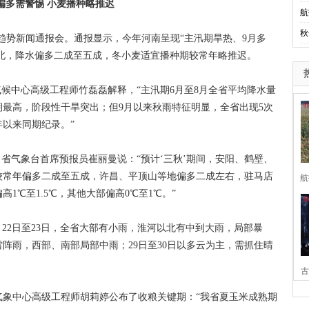
偏多需警惕 小麦播种略推迟
航
秋
趋势新闻通报会。通报显示，今年河南呈现“主汛期旱热、9月多
豫北，降水偏多二成至五成，冬小麦适宜播种期较常年略推迟。
中心高级工程师竹磊磊解释，“主汛期6月至8月全省平均降水量
同期最高，阶段性干旱突出；但9月以来秋雨特征明显，全省出现5次
年以来同期纪录。”
气象台首席预报员崔丽曼说：“预计‘三秋’期间，安阳、鹤壁、
较常年偏多二成至五成，许昌、平顶山等地偏多二成左右，驻马店
航
1℃至1.5℃，其他大部偏高0℃至1℃。”
2日至23日，全省大部有小雨，淮河以北有中到大雨，局部暴
、雷阵雨，西部、南部局部中雨；29日至30日以多云为主，需抓住晴
古
中心高级工程师胡莉婷公布了收粮关键期：“我省夏玉米成熟期
家