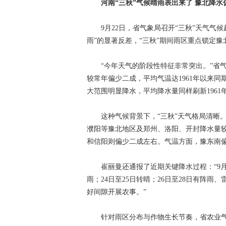
河南“三秋”气候晴雨表出来了 豫北降水
9月22日，省气象局召开“三秋”天气气候
雨”的显著反差，“三秋”期间雨区重点锁定
“今年天气的阶段性特征非常突出。”省气候
较常年偏少二成，平均气温达1961年以来
大范围明显降水，平均降水量同样刷新1961
这种气候背景下，“三秋”天气格局清晰。省
濮阳等豫北地区及郑州、洛阳、开封降水量
和信阳则偏少二成左右。气温方面，豫东南偏高
崔丽曼还通报了近期关键降水过程：“9月2
雨；24日至25日转晴；26日至28日有阵雨
好间隙开展农事。”
针对雨区分布与作物生长节奏，省农业气象