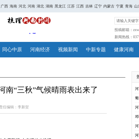
广西
海南
河北
河南
湖北
湖南
黑龙江
江苏
江西
吉林
辽宁
内蒙古
宁夏
青海
山
投稿邮箱：zxwh
新闻热线：0371-
同心中原
河南经济
视频新闻
中新专题
健康河南
河南“三秋”气候晴雨表出来了
河
葡
责任编辑：李新贺
河
邓
河
河