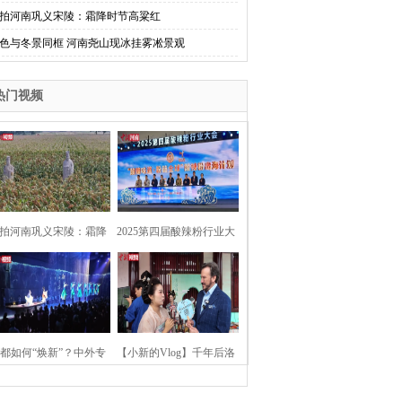
拍河南巩义宋陵：霜降时节高粱红
色与冬景同框 河南尧山现冰挂雾凇景观
热门视频
拍河南巩义宋陵：霜降
2025第四届酸辣粉行业大
时节高粱红
会在河南开封举行
都如何“焕新”？中外专
【小新的Vlog】千年后洛
：洛阳“样本”值得借鉴
阳上阳宫聚“世界各国使