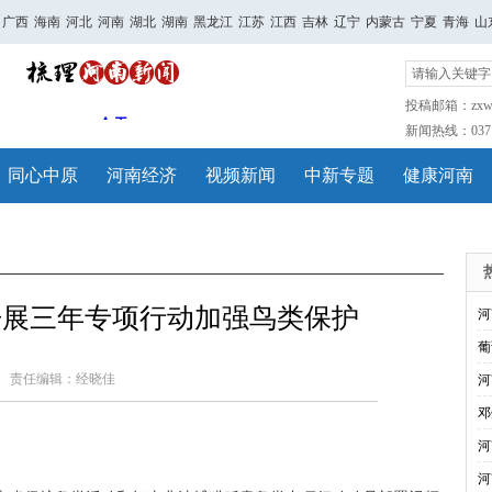
广西
海南
河北
河南
湖北
湖南
黑龙江
江苏
江西
吉林
辽宁
内蒙古
宁夏
青海
山
投稿邮箱：zxwh
新闻热线：0371-
同心中原
河南经济
视频新闻
中新专题
健康河南
开展三年专项行动加强鸟类保护
河
葡
责任编辑：经晓佳
河
邓
河
河