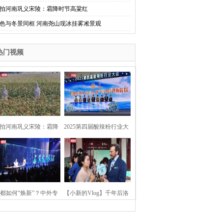
拍河南巩义宋陵：霜降时节高粱红
色与冬景同框 河南尧山现冰挂雾凇景观
热门视频
拍河南巩义宋陵：霜降
2025第四届酸辣粉行业大
时节高粱红
会在河南开封举行
都如何“焕新”？中外专
【小新的Vlog】千年后洛
：洛阳“样本”值得借鉴
阳上阳宫聚“世界各国使