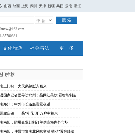
东
山西
陕西
上海
四川
天津
新疆
兵团
云南
浙江
搜 索
nxw@163.com
65700861
文化旅游
社会与法
更 多
热门推荐
南三门峡：大天鹅翩跹入画来
语国家记者团寻访郑州：品网红茶饮 看智能制造
南郑州：中外市长游船赏景夜话
州腰店镇：一朵“伞花”开 万户幸福来
南南阳：防爆企业赶制订单供应海内外市场
南南阳：仲景市集南北风味交融 撬动“舌尖经济