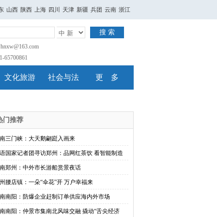
东
山西
陕西
上海
四川
天津
新疆
兵团
云南
浙江
搜 索
nxw@163.com
65700861
文化旅游
社会与法
更 多
热门推荐
南三门峡：大天鹅翩跹入画来
语国家记者团寻访郑州：品网红茶饮 看智能制造
南郑州：中外市长游船赏景夜话
州腰店镇：一朵“伞花”开 万户幸福来
南南阳：防爆企业赶制订单供应海内外市场
南南阳：仲景市集南北风味交融 撬动“舌尖经济