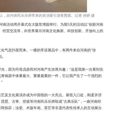
周上，由河南民乐乐师带来的表演吸引游客围观。记者 孙静 摄
馆河南活动周开幕式在大阪世博园举行。为期3天的活动以“创新河南
示、经贸交流等，向世界展示河南文化焕新、科技创新、开放向上的
气息扑面而来。一楼的常设展品中，有两件来自河南的“珍
品。
，因为司母戊鼎而对河南产生浓厚兴趣：“这是我第一次看到实
代青铜器中体量最大、重量最重的一件，它让我产生了一个强烈的
”
艺及文化展演亦成为中国馆的一大亮点。展馆入口处，刚柔并济
琵琶、古筝、箜篌等河南民乐乐师组成“古典乐队”，一曲河南经
阵阵惊叹；汝瓷、木版年画、茶艺等非遗代表性传承人的互动展台