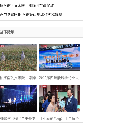
拍河南巩义宋陵：霜降时节高粱红
色与冬景同框 河南尧山现冰挂雾凇景观
热门视频
拍河南巩义宋陵：霜降
2025第四届酸辣粉行业大
时节高粱红
会在河南开封举行
都如何“焕新”？中外专
【小新的Vlog】千年后洛
：洛阳“样本”值得借鉴
阳上阳宫聚“世界各国使