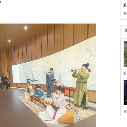
幕
航
秋
航
古
家