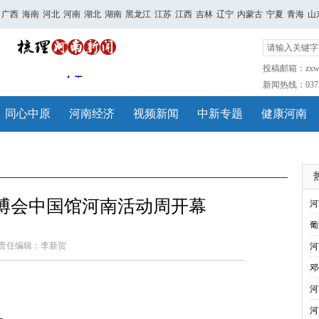
广西
海南
河北
河南
湖北
湖南
黑龙江
江苏
江西
吉林
辽宁
内蒙古
宁夏
青海
山
投稿邮箱：zxwh
新闻热线：0371-
同心中原
河南经济
视频新闻
中新专题
健康河南
世博会中国馆河南活动周开幕
河
葡
责任编辑：李新贺
河
邓
河
河