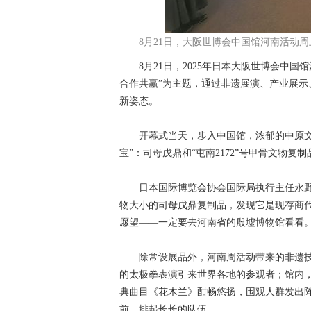
8月21日，大阪世博会中国馆河南活动
8月21日，2025年日本大阪世博会中国
合作共赢”为主题，通过非遗展演、产业展
新姿态。
开幕式当天，步入中国馆，浓郁的中原文化
宝”：司母戊鼎和“屯南2172”号甲骨文物复制
日本国际博览会协会国际局执行主任永野光
物大小的司母戊鼎复制品，发现它是现存商
愿望——一定要去河南省的殷墟博物馆看看。
除常设展品外，河南周活动带来的非遗技
的太极拳表演引来世界各地的参观者；馆内，
典曲目《花木兰》酣畅悠扬，围观人群发出
前，排起长长的队伍。