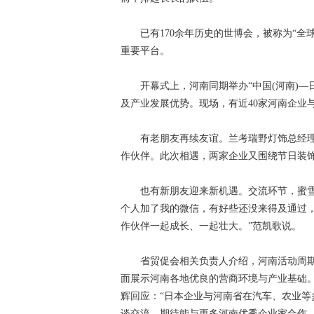
已有170余年历史的世博会，被称为“全
重要平台。
开幕式上，河南同期举办“中国(河南)—
及产业发展优势。现场，有近40家河南企业
有老朋友再续友谊。兰考瑞野灯饰总经理侯
作伙伴。此次相遇，两家企业又围绕节日装饰
也有新朋友迎来新机遇。交流环节，蜜雪冰
个人加了我的微信，有好些还没来得及通过
作伙伴一起成长、一起壮大。”范凯歌说。
省贸促会相关负责人介绍，河南活动周期间，
面展示河南各地优良的营商环境与产业基础
辉回应：“日本企业与河南省在汽车、农业
谈交流，期待能与更多河南优秀企业家合作。