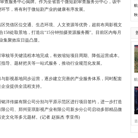
剧审查服务中心揭牌。作为全省首个微短剧审查服务分中心，该中
航
键环节，将有利于微短剧产业的健康有序发展。
秋
区凭借区位交通、生态环境、人文资源等优势，超前布局影视文
158处取景地，打造出“15分钟拍摄资源服务圈”。目前区内每月
产业集聚效应日益凸显。
审核等关键流程本地完成，有效缩短项目周期、降低运营成本。
案指导、题材把关等一站式服务，推动行业规范化发展。
与影视基地同步运营，逐步建立完善的产业服务体系，同时配套
航
驻企业提供全流程支持。
铭洋传媒有限公司分别与平原示范区进行项目签约，进一步打造
有限公司、郑州亚琪影视产业有限公司新乡分公司启动多部精品微
文化等多元题材。(记者 赵振杰 李亚伟)
古
家