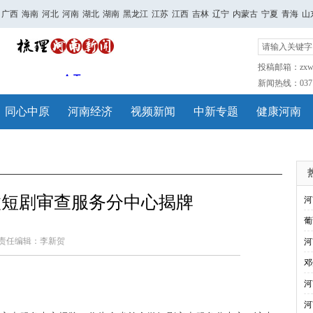
广西
海南
河北
河南
湖北
湖南
黑龙江
江苏
江西
吉林
辽宁
内蒙古
宁夏
青海
山
投稿邮箱：zxwh
新闻热线：0371-
同心中原
河南经济
视频新闻
中新专题
健康河南
微短剧审查服务分中心揭牌
河
葡
责任编辑：李新贺
河
邓
河
河