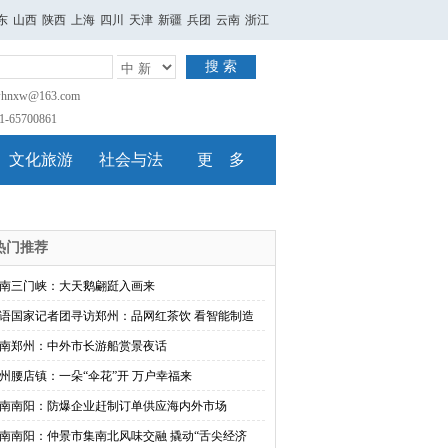
东
山西
陕西
上海
四川
天津
新疆
兵团
云南
浙江
搜 索
nxw@163.com
65700861
文化旅游
社会与法
更 多
热门推荐
南三门峡：大天鹅翩跹入画来
语国家记者团寻访郑州：品网红茶饮 看智能制造
南郑州：中外市长游船赏景夜话
州腰店镇：一朵“伞花”开 万户幸福来
南南阳：防爆企业赶制订单供应海内外市场
南南阳：仲景市集南北风味交融 撬动“舌尖经济