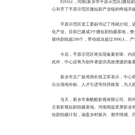
8月6日，河南(新乡市平原示范区)微短
心补齐了平原示范区微短剧产业链的终端关
平原示范区党工委副书记丁伟斌介绍，该
化产业。目前已建成3个微短剧拍摄基地，整合
接待剧组超200个，带动就业超过3000人，
今后，平原示范区将实现备案初审、内容
此外，中心还将为创作者提供高效便捷的备
新乡市文广旅局局长韩卫军表示，中心将
出台场地补贴、人才引进等扶持政策，为入
当天，新乡市泰酷酷影视有限公司、郑州
古装影视短剧拍摄基地。河南阅益竖屏影业
短剧拍摄计划，涵盖乡村振兴、都市情感、历史