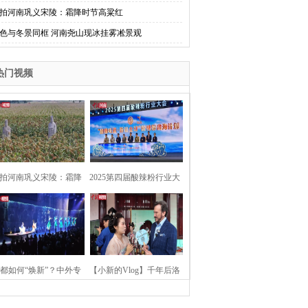
拍河南巩义宋陵：霜降时节高粱红
色与冬景同框 河南尧山现冰挂雾凇景观
热门视频
拍河南巩义宋陵：霜降
2025第四届酸辣粉行业大
时节高粱红
会在河南开封举行
都如何“焕新”？中外专
【小新的Vlog】千年后洛
：洛阳“样本”值得借鉴
阳上阳宫聚“世界各国使