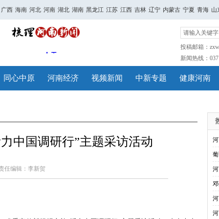
广西
海南
河北
河南
湖北
湖南
黑龙江
江苏
江西
吉林
辽宁
内蒙古
宁夏
青海
山
投稿邮箱：zxwh
新闻热线：0371-
同心中原
河南经济
视频新闻
中新专题
健康河南
活力中国调研行”主题采访活动
河
葡
责任编辑：李新贺
河
邓
河
河