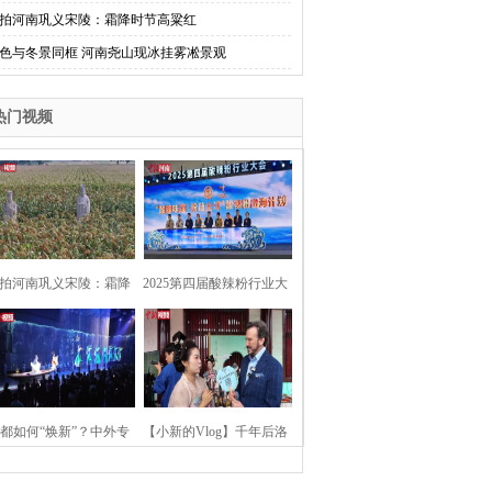
拍河南巩义宋陵：霜降时节高粱红
色与冬景同框 河南尧山现冰挂雾凇景观
热门视频
拍河南巩义宋陵：霜降
2025第四届酸辣粉行业大
时节高粱红
会在河南开封举行
都如何“焕新”？中外专
【小新的Vlog】千年后洛
：洛阳“样本”值得借鉴
阳上阳宫聚“世界各国使