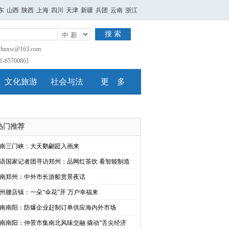
东
山西
陕西
上海
四川
天津
新疆
兵团
云南
浙江
搜 索
nxw@163.com
65700861
文化旅游
社会与法
更 多
热门推荐
南三门峡：大天鹅翩跹入画来
语国家记者团寻访郑州：品网红茶饮 看智能制造
南郑州：中外市长游船赏景夜话
州腰店镇：一朵“伞花”开 万户幸福来
南南阳：防爆企业赶制订单供应海内外市场
南南阳：仲景市集南北风味交融 撬动“舌尖经济