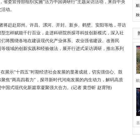
，省委宣传部组织实施“活力中国调研行”主题采访活动，来自中央
航
次活动。
秋
记者将赶赴郑州、许昌、漯河、开封、新乡、鹤壁、安阳等地，寻访
模型怎样赋能千行百业，走进科研院所探寻科技创新模式，深入社
者们将围绕各地在建设现代化产业体系、农业强省建设、改善民
盛等领域的创新实践和经验做法，展开行进式采访调研，推出系列
在展示“十四五”时期经济社会发展的显著成就，切实强信心、鼓
聚焦“两高四着力”，探寻新时代河南发展的内生动力，解码高质
航
中国式现代化新篇章凝聚强大合力。(记者 黄岱昕 赵霄翔)
古
家