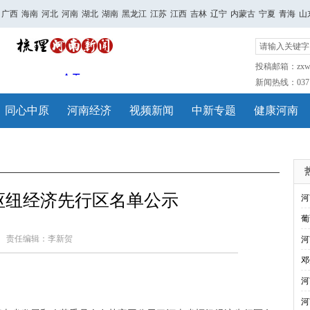
广西
海南
河北
河南
湖北
湖南
黑龙江
江苏
江西
吉林
辽宁
内蒙古
宁夏
青海
山
投稿邮箱：zxwh
新闻热线：0371-
同心中原
河南经济
视频新闻
中新专题
健康河南
枢纽经济先行区名单公示
河
葡
责任编辑：李新贺
河
邓
河
河