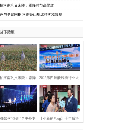
拍河南巩义宋陵：霜降时节高粱红
色与冬景同框 河南尧山现冰挂雾凇景观
热门视频
拍河南巩义宋陵：霜降
2025第四届酸辣粉行业大
时节高粱红
会在河南开封举行
都如何“焕新”？中外专
【小新的Vlog】千年后洛
：洛阳“样本”值得借鉴
阳上阳宫聚“世界各国使