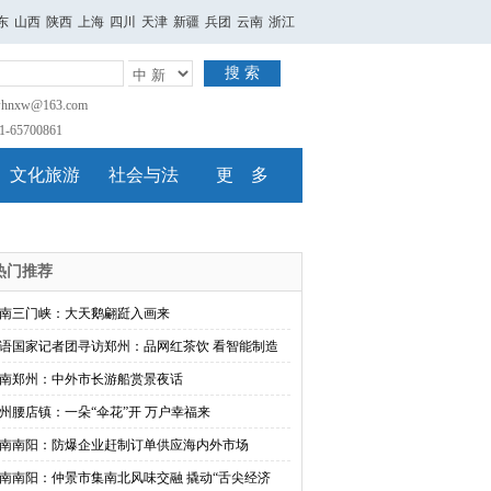
东
山西
陕西
上海
四川
天津
新疆
兵团
云南
浙江
搜 索
nxw@163.com
65700861
文化旅游
社会与法
更 多
热门推荐
南三门峡：大天鹅翩跹入画来
语国家记者团寻访郑州：品网红茶饮 看智能制造
南郑州：中外市长游船赏景夜话
州腰店镇：一朵“伞花”开 万户幸福来
南南阳：防爆企业赶制订单供应海内外市场
南南阳：仲景市集南北风味交融 撬动“舌尖经济