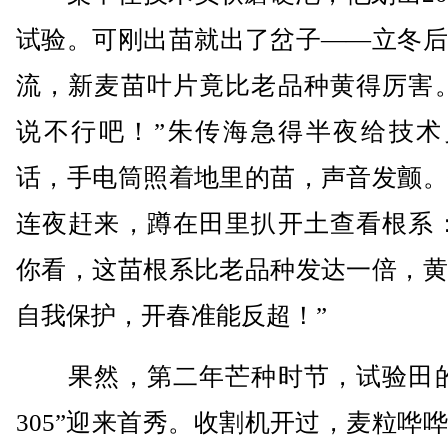
试验。可刚出苗就出了岔子——立冬后
流，新麦苗叶片竟比老品种黄得厉害。
说不行吧！”朱传海急得半夜给技术
话，手电筒照着地里的苗，声音发颤。
连夜赶来，蹲在田里扒开土查看根系：
你看，这苗根系比老品种发达一倍，黄
自我保护，开春准能反超！”
果然，第二年芒种时节，试验田的
305”迎来首秀。收割机开过，麦粒哗