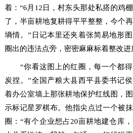
着：“6月12日，村东头那处私搭的鸡
了，半亩耕地复耕得平平整整，今个再
墒情。”日记本里还夹着张简易地形图
圈出的违法点旁，密密麻麻标着整改进
“你看这图上的红圈，每一个都得
炭捏。”全国产粮大县西平县委书记侯
着办公室墙上那张耕地保护红线图，图
示标记星罗棋布。他指尖点过一个被抹
圈：“有个企业想占20亩耕地建仓库