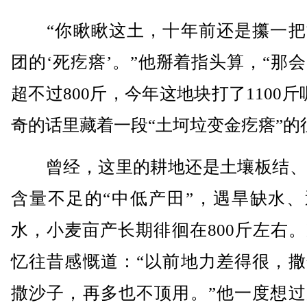
“你瞅瞅这土，十年前还是攥一把
团的‘死疙瘩’。”他掰着指头算，“那
超不过800斤，今年这地块打了1100斤
奇的话里藏着一段“土坷垃变金疙瘩”的
曾经，这里的耕地还是土壤板结、
含量不足的“中低产田”，遇旱缺水、
水，小麦亩产长期徘徊在800斤左右
忆往昔感慨道：“以前地力差得很，撒
撒沙子，再多也不顶用。”他一度想过