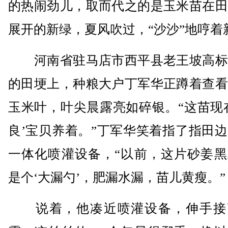
的热闹劲儿，取而代之的是玉米苗在田
展开的新绿，夏风吹过，“沙沙”地哼着
河南省驻马店市西平县老王坡高标
的田埂上，种粮大户丁军华正蹲着查看
玉米叶，叶尖晨露亮如碎银。“这苗现
良’宝贝养着。”丁军华笑着指了指田
一体化喷灌设备，“以前，这片砂姜黑
是个‘大漏勺’，肥漏水漏，苗儿黄瘦。”
说着，他凑近喷灌设备，伸手接