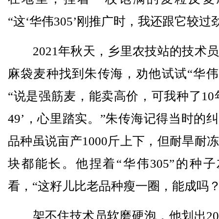
“这‘华伟305’刚推广时，我还跟它较过
2021年秋天，乡里农技站的技术员
麻袋麦种找到朱传海，劝他试试“华伟3
“说是强筋麦，能卖高价，可我种了10
49’，心里踏实。”朱传海记得当时的
品种虽说亩产1000斤上下，但耐旱耐
块都能长。他捏着“华伟305”的种
看，“这籽儿比老品种瘦一圈，能成吗？
架不住技术员软磨硬泡，他划出20