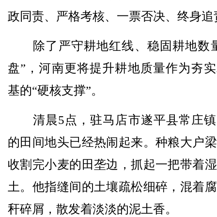
政同责、严格考核、一票否决、终身追
除了严守耕地红线、稳固耕地数量
盘”，河南更将提升耕地质量作为夯实
基的“硬核支撑”。
清晨5点，驻马店市遂平县常庄镇
的田间地头已经热闹起来。种粮大户梁
收割完小麦的田垄边，抓起一把带着湿
土。他指缝间的土壤疏松细碎，混着腐
秆碎屑，散发着淡淡的泥土香。