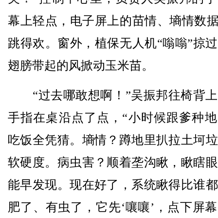
幕上轻点，电子屏上的苗情、墒情数据
跳得欢。窗外，植保无人机“嗡嗡”掠
翅膀带起的风掀动玉米苗。
“过去哪敢想啊！”吴振邦往椅背上
手指在桌沿点了点，“小时候跟爹种地
吃饭全凭猜。墒情？蹲地里扒拉土坷垃
软硬度。病虫害？顺着垄沟瞅，瞅瞎眼
能早发现。现在好了，系统瞅得比谁都
肥了、有虫了，它先‘嚷嚷’，点下屏