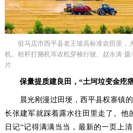
驻马店市西平县老王坡高标准农田里，
机、秸秆打捆机等农机穿梭行驶。赵永涛 摄
片
保量提质建良田，“土坷垃变金疙瘩
晨光刚漫过田埂，西平县权寨镇的
长张建军就踩着露水往田里走了。他的
日记”记得满满当当，最新的一页上清