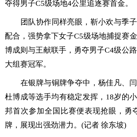
夺得男子C5级场地4公里追逐赛首金。
团队协作同样亮眼，靳小欢与季子
配合，强势拿下女子C5级场地捕捉赛
博成则与王献联手，勇夺男子C4级公路
大组赛冠军。
在银牌与铜牌争夺中，杨佳凡、闫
杜博成等选手均有稳定发挥，18岁的
邦首次参加全国比赛便表现抢眼，勇夺
牌，展现出强劲潜力。(记者 徐东坡)