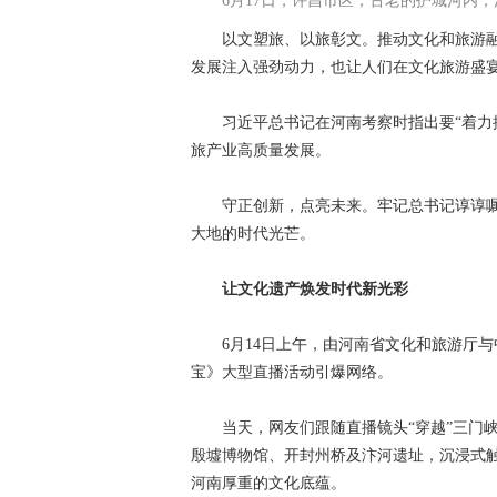
6月17日，许昌市区，古老的护城河内，
以文塑旅、以旅彰文。推动文化和旅游融
发展注入强劲动力，也让人们在文化旅游盛宴
习近平总书记在河南考察时指出要“着力推
旅产业高质量发展。
守正创新，点亮未来。牢记总书记谆谆嘱
大地的时代光芒。
让文化遗产焕发时代新光彩
6月14日上午，由河南省文化和旅游厅与
宝》大型直播活动引爆网络。
当天，网友们跟随直播镜头“穿越”三门峡
殷墟博物馆、开封州桥及汴河遗址，沉浸式触
河南厚重的文化底蕴。