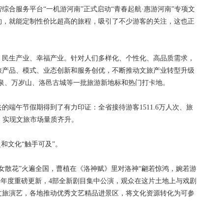
服务平台“一机游河南”正式启动“青春起航·惠游河南”专项文
约，就能定制性价比超高的旅程，吸引了不少游客的关注，这也正
民生产业、幸福产业。针对人们多样化、个性化、高品质需求，
旅产品、模式、业态创新和服务创优，不断推动文旅产业转型升级
泉、万岁山、洛邑古城等一批旅游新地标和热门打卡地。
午节假期得到了有力印证：全省接待游客1511.6万人次、旅
3%，实现文旅市场量质齐升。
和文化“触手可及”。
散花”火遍全国，曹植在《洛神赋》里对洛神“翩若惊鸿，婉若游
来年度重磅更新，4部全新剧目集中公演，观众在这片土地上与戏剧
文旅演艺，各地推动优秀文艺精品进景区，将文化资源转化为可参