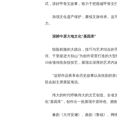
式，讲好甲骨文故事，致力于把殷墟甲骨文
加强文化遗产保护，赓续文脉传承。这不
力。
深耕中原大地文化“基因库”
惊险刺激的大跳台，技巧与艺术结合的手球
河、千里挺进大别山”为创作背景打造的大
10余项传统杂技技艺，展现出深厚的艺术内
“这部作品将革命历史故事以杂技剧的形式
驻会副主席唐延海说。
伟大的时代呼唤伟大的文艺创造。全省文艺
化“基因库”，创作出一批展现中原特色、拥
豫剧《大河安澜》、曲剧《鲁镇》、网络文