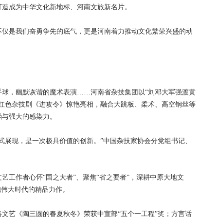
打造成为中华文化新地标、河南文旅新名片。
仅是我们奋勇争先的底气，更是河南着力推动文化繁荣兴盛的动
，幽默诙谐的魔术表演……河南省杂技集团以“刘邓大军强渡黄
型红色杂技剧《进攻令》惊艳亮相，融合大跳板、柔术、高空钢丝等
涵与强大的感染力。
展现，是一次极具价值的创新。”中国杂技家协会分党组书记、
工作者心怀“国之大者”、聚焦“省之要者”，深耕中原大地文
抱伟大时代的精品力作。
艺《陶三圆的春夏秋冬》荣获中宣部“五个一工程”奖；方言话