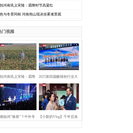
拍河南巩义宋陵：霜降时节高粱红
色与冬景同框 河南尧山现冰挂雾凇景观
热门视频
拍河南巩义宋陵：霜降
2025第四届酸辣粉行业大
时节高粱红
会在河南开封举行
都如何“焕新”？中外专
【小新的Vlog】千年后洛
：洛阳“样本”值得借鉴
阳上阳宫聚“世界各国使