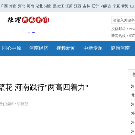
广西
海南
河北
河南
湖北
湖南
黑龙江
江苏
江西
吉林
辽宁
内蒙古
宁夏
青海
山
投稿邮箱：zxwh
新闻热线：0371-
同心中原
河南经济
视频新闻
中新专题
健康河南
繁花 河南践行"两高四着力"
河
葡
责任编辑：李新贺
河
邓
河
河