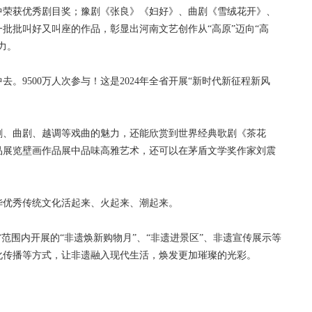
中荣获优秀剧目奖；豫剧《张良》《妇好》、曲剧《雪绒花开》、
批批叫好又叫座的作品，彰显出河南文艺创作从“高原”迈向“高
力。
9500万人次参与！这是2024年全省开展“新时代新征程新风
、曲剧、越调等戏曲的魅力，还能欣赏到世界经典歌剧《茶花
品展览壁画作品展中品味高雅艺术，还可以在茅盾文学奖作家刘震
优秀传统文化活起来、火起来、潮起来。
围内开展的“非遗焕新购物月”、“非遗进景区”、非遗宣传展示等
化传播等方式，让非遗融入现代生活，焕发更加璀璨的光彩。