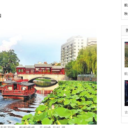
航
秋
四
航
古
家