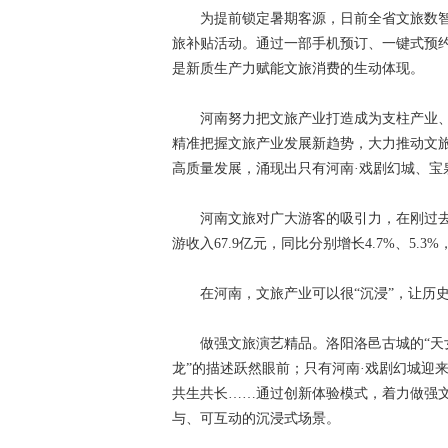
为提前锁定暑期客源，日前全省文旅数智综合
旅补贴活动。通过一部手机预订、一键式预
是新质生产力赋能文旅消费的生动体现。
河南努力把文旅产业打造成为支柱产业、
精准把握文旅产业发展新趋势，大力推动文
高质量发展，涌现出只有河南·戏剧幻城、宝
河南文旅对广大游客的吸引力，在刚过去的端
游收入67.9亿元，同比分别增长4.7%、5.
在河南，文旅产业可以很“沉浸”，让历史
做强文旅演艺精品。洛阳洛邑古城的“天女
龙”的描述跃然眼前；只有河南·戏剧幻城迎
共生共长……通过创新体验模式，着力做强
与、可互动的沉浸式场景。