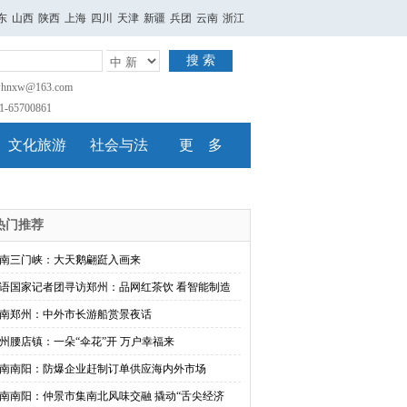
东
山西
陕西
上海
四川
天津
新疆
兵团
云南
浙江
搜 索
nxw@163.com
65700861
文化旅游
社会与法
更 多
热门推荐
南三门峡：大天鹅翩跹入画来
语国家记者团寻访郑州：品网红茶饮 看智能制造
南郑州：中外市长游船赏景夜话
州腰店镇：一朵“伞花”开 万户幸福来
南南阳：防爆企业赶制订单供应海内外市场
南南阳：仲景市集南北风味交融 撬动“舌尖经济