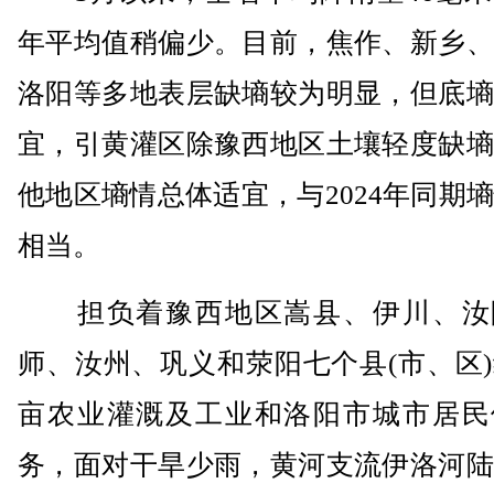
年平均值稍偏少。目前，焦作、新乡、
洛阳等多地表层缺墒较为明显，但底墒
宜，引黄灌区除豫西地区土壤轻度缺墒
他地区墒情总体适宜，与2024年同期
相当。
担负着豫西地区嵩县、伊川、汝
师、汝州、巩义和荥阳七个县(市、区
亩农业灌溉及工业和洛阳市城市居民
务，面对干旱少雨，黄河支流伊洛河陆