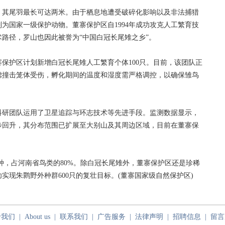
其尾羽最长可达两米。由于栖息地遭受破碎化影响以及非法捕猎
为国家一级保护动物。董寨保护区自1994年成功攻克人工繁育技
路径，罗山也因此被誉为“中国白冠长尾雉之乡”。
护区计划新增白冠长尾雉人工繁育个体100只。目前，该团队正
虑撞击笼体受伤，孵化期间的温度和湿度需严格调控，以确保雏鸟
研团队运用了卫星追踪与环志技术等先进手段。监测数据显示，
步回升，其分布范围已扩展至大别山及其周边区域，目前在董寨保
4种，占河南省鸟类的80%。除白冠长尾雉外，董寨保护区还是珍稀
功实现朱鹮野外种群600只的复壮目标。(董寨国家级自然保护区)
于我们
|
About us
|
联系我们
|
广告服务
|
法律声明
|
招聘信息
|
留言