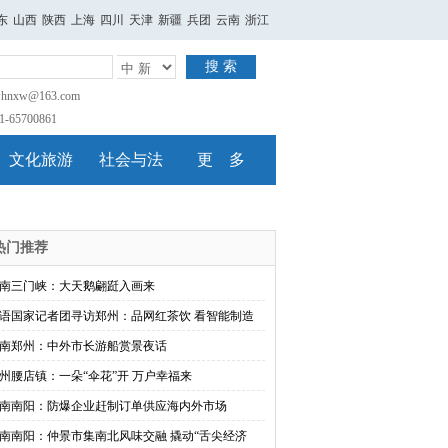
东
山西
陕西
上海
四川
天津
新疆
兵团
云南
浙江
搜 索
nxw@163.com
65700861
文化旅游
社会与法
更 多
热门推荐
南三门峡：大天鹅翩跹入画来
语国家记者团寻访郑州：品网红茶饮 看智能制造
南郑州：中外市长游船赏景夜话
州腰店镇：一朵“伞花”开 万户幸福来
南南阳：防爆企业赶制订单供应海内外市场
南南阳：仲景市集南北风味交融 撬动“舌尖经济