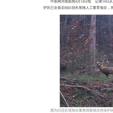
中新网河南新闻4月14日电 记者14日从
护区已全面启动白冠长尾雉人工繁育项目，并
图为白冠长尾雉在董寨国家级自然保护