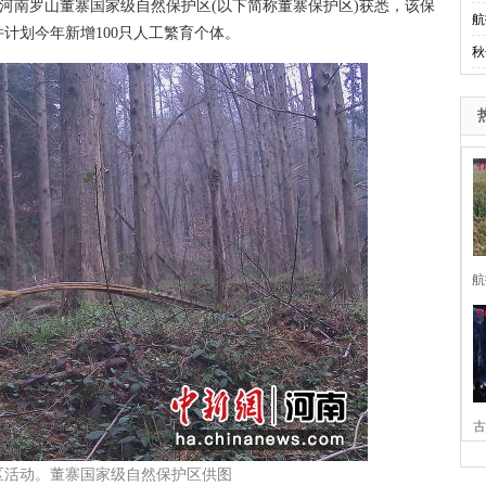
河南罗山董寨国家级自然保护区(以下简称董寨保护区)获悉，该保
航
计划今年新增100只人工繁育个体。
秋
航
古
区活动。董寨国家级自然保护区供图
家