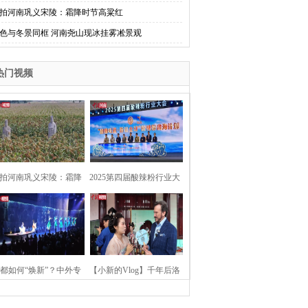
拍河南巩义宋陵：霜降时节高粱红
色与冬景同框 河南尧山现冰挂雾凇景观
热门视频
拍河南巩义宋陵：霜降
2025第四届酸辣粉行业大
时节高粱红
会在河南开封举行
都如何“焕新”？中外专
【小新的Vlog】千年后洛
：洛阳“样本”值得借鉴
阳上阳宫聚“世界各国使