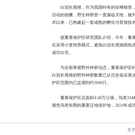
白冠长尾雉，作为我国特有的珍稀雉类，
活动的猖獗，野生种群曾一度濒临灭绝，被列
术以来，已构建起一套成熟的孵化与育雏技术
据董寨保护区研究团队介绍，今年，董寨保
在采用小笼饲养模式，避免白冠长尾雉因焦
成功出壳。
为全面掌握野外种群动态，董寨保护区科
白冠长尾雉的野外种群数量已从历史低谷逐
护区范围内已监测到约3000只。
董寨保护区总面积4.68万公顷，鸟类33
濒危鸟类朱鹮的重要迁地保护地，2024年成
关