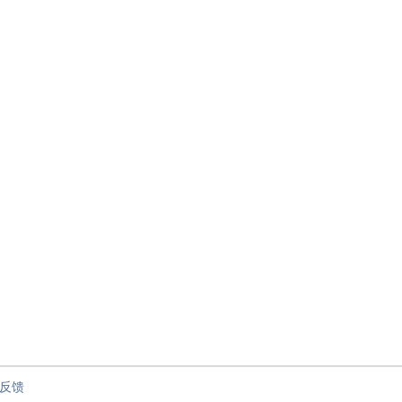
节”
反馈