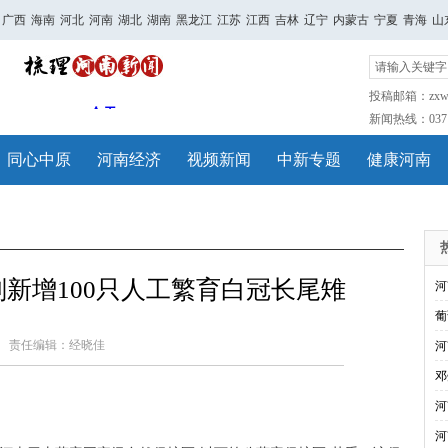
广西
海南
河北
河南
湖北
湖南
黑龙江
江苏
江西
吉林
辽宁
内蒙古
宁夏
青海
山
投稿邮箱：zxwh
新闻热线：0371-
同心中原
河南经济
视频新闻
中新专题
健康河南
新增100只人工繁育白冠长尾雉
河
葡
责任编辑：经晓佳
河
邓
河
河