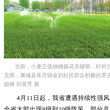
当前，小麦正值抽穗扬花关键期，针对
无雨，襄城县库庄镇金刘社区群众积极抗旱
超峰 刘喜芳 摄
4月11日起，我省遭遇持续性强风
全省大部出现8级到10级阵风，部分县