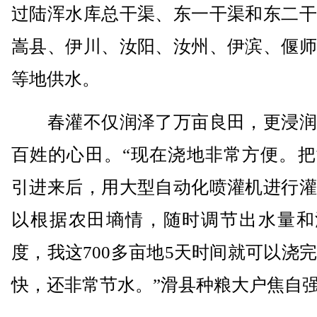
过陆浑水库总干渠、东一干渠和东二干
嵩县、伊川、汝阳、汝州、伊滨、偃师
等地供水。
春灌不仅润泽了万亩良田，更浸润
百姓的心田。“现在浇地非常方便。把
引进来后，用大型自动化喷灌机进行灌
以根据农田墒情，随时调节出水量和
度，我这700多亩地5天时间就可以浇
快，还非常节水。”滑县种粮大户焦自