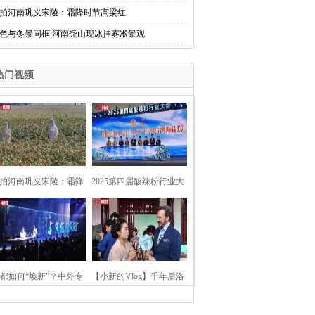
拍河南巩义宋陵：霜降时节高粱红
色与冬景同框 河南尧山现冰挂雾凇景观
热门视频
拍河南巩义宋陵：霜降
2025第四届酸辣粉行业大
时节高粱红
会在河南开封举行
都如何“焕新”？中外专
【小新的Vlog】千年后洛
：洛阳“样本”值得借鉴
阳上阳宫聚“世界各国使