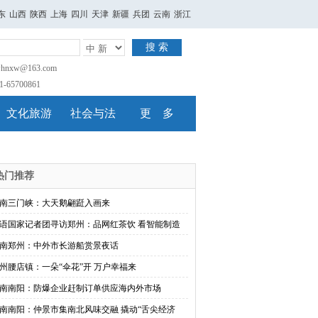
东
山西
陕西
上海
四川
天津
新疆
兵团
云南
浙江
搜 索
nxw@163.com
65700861
文化旅游
社会与法
更 多
热门推荐
南三门峡：大天鹅翩跹入画来
语国家记者团寻访郑州：品网红茶饮 看智能制造
南郑州：中外市长游船赏景夜话
州腰店镇：一朵“伞花”开 万户幸福来
南南阳：防爆企业赶制订单供应海内外市场
南南阳：仲景市集南北风味交融 撬动“舌尖经济