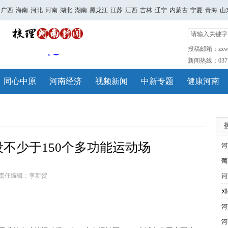
广西
海南
河北
河南
湖北
湖南
黑龙江
江苏
江西
吉林
辽宁
内蒙古
宁夏
青海
山
投稿邮箱：zxwh
新闻热线：0371-
同心中原
河南经济
视频新闻
中新专题
健康河南
不少于150个多功能运动场
河
葡
责任编辑：李新贺
河
邓
河
河