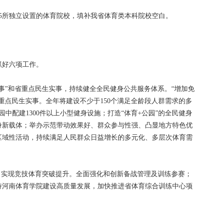
所独立设置的体育院校，填补我省体育类本科院校空白。
抓好六项工作。
”和省重点民生实事，持续健全全民健身公共服务体系。“增加免
大重点民生实事。全年将建设不少于150个满足全龄段人群需求的多
园中配建1300件以上小型健身设施；打造“体育+公园”的全民健身
身新载体；举办示范带动效果好、群众参与性强、凸显地方特色优
区域性活动，持续满足人民群众日益增长的多元化、多层次体育需
实现竞技体育突破提升。全面强化和创新备战管理及训练参赛；
持河南体育学院建设高质量发展，加快推进省体育综合训练中心项