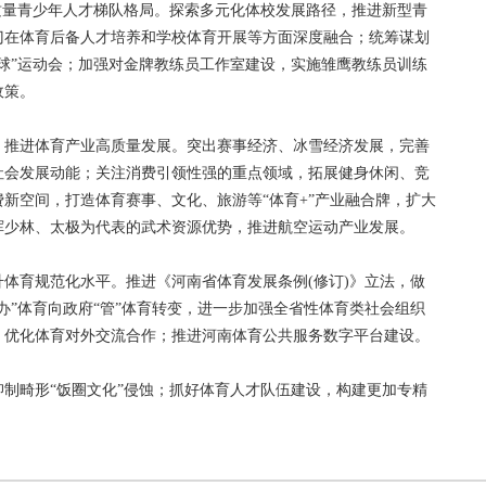
量青少年人才梯队格局。探索多元化体校发展路径，推进新型青
门在体育后备人才培养和学校体育开展等方面深度融合；统筹谋划
球”运动会；加强对金牌教练员工作室建设，实施雏鹰教练员训练
政策。
推进体育产业高质量发展。突出赛事经济、冰雪经济发展，完善
社会发展动能；关注消费引领性强的重点领域，拓展健身休闲、竞
新空间，打造体育赛事、文化、旅游等“体育+”产业融合牌，扩大
挥少林、太极为代表的武术资源优势，推进航空运动产业发展。
育规范化水平。推进《河南省体育发展条例(修订)》立法，做
办”体育向政府“管”体育转变，进一步加强全省性体育类社会组织
，优化体育对外交流合作；推进河南体育公共服务数字平台建设。
畸形“饭圈文化”侵蚀；抓好体育人才队伍建设，构建更加专精