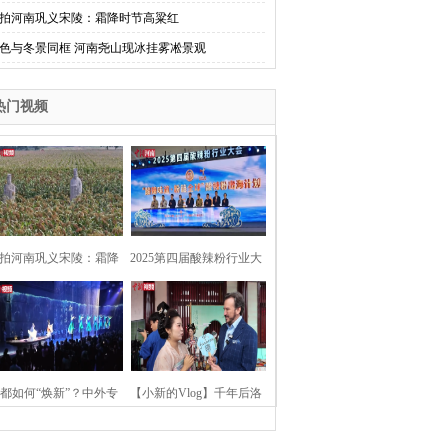
拍河南巩义宋陵：霜降时节高粱红
色与冬景同框 河南尧山现冰挂雾凇景观
热门视频
拍河南巩义宋陵：霜降
2025第四届酸辣粉行业大
时节高粱红
会在河南开封举行
都如何“焕新”？中外专
【小新的Vlog】千年后洛
：洛阳“样本”值得借鉴
阳上阳宫聚“世界各国使