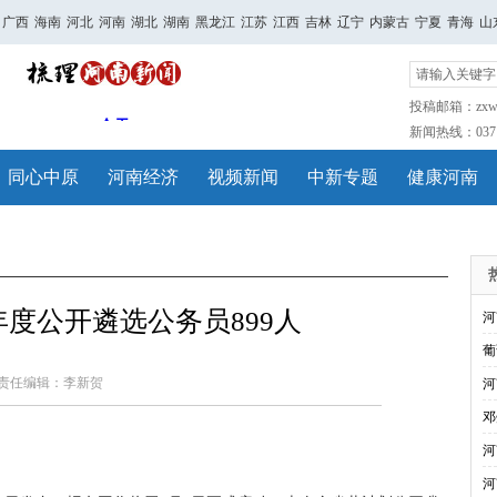
广西
海南
河北
河南
湖北
湖南
黑龙江
江苏
江西
吉林
辽宁
内蒙古
宁夏
青海
山
投稿邮箱：zxwh
新闻热线：0371-
同心中原
河南经济
视频新闻
中新专题
健康河南
5年度公开遴选公务员899人
河
葡
责任编辑：李新贺
河
邓
河
河