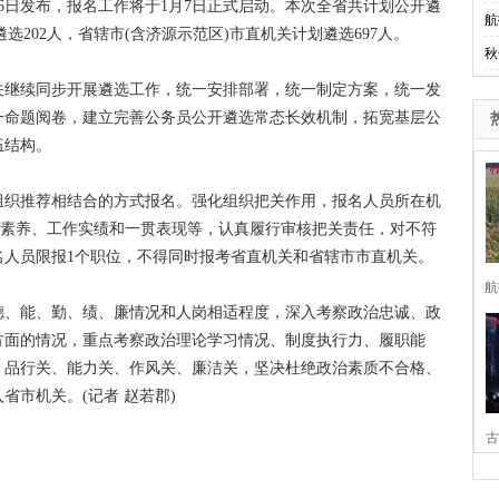
6日发布，报名工作将于1月7日正式启动。本次全省共计划公开遴
航
遴选202人，省辖市(含济源示范区)市直机关计划遴选697人。
秋
继续同步开展遴选工作，统一安排部署，统一制定方案，统一发
一命题阅卷，建立完善公务员公开遴选常态长效机制，拓宽基层公
伍结构。
织推荐相结合的方式报名。强化组织把关作用，报名人员所在机
业素养、工作实绩和一贯表现等，认真履行审核把关责任，对不符
名人员限报1个职位，不得同时报考省直机关和省辖市市直机关。
航
、能、勤、绩、廉情况和人岗相适程度，深入考察政治忠诚、政
方面的情况，重点考察政治理论学习情况、制度执行力、履职能
、品行关、能力关、作风关、廉洁关，坚决杜绝政治素质不合格、
省市机关。(记者 赵若郡)
古
家