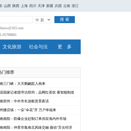
东
山西
陕西
上海
四川
天津
新疆
兵团
云南
浙江
搜 索
nxw@163.com
65700861
文化旅游
社会与法
更 多
热门推荐
南三门峡：大天鹅翩跹入画来
语国家记者团寻访郑州：品网红茶饮 看智能制造
南郑州：中外市长游船赏景夜话
州腰店镇：一朵“伞花”开 万户幸福来
南南阳：防爆企业赶制订单供应海内外市场
南南阳：仲景市集南北风味交融 撬动“舌尖经济