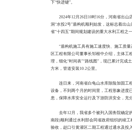
下“快进键”。
2024年12月26日10时16分，河南省出
洞“水投2号”盾构机顺利始发，这标志着出
省“十四五”期间规划建设的重大水利工程之
“盾构机施工具有施工速度快、施工质量高
区工程有限公司董事长邹根中介绍，主体工程
理，细化“时间表”“路线图”，现已累计完成土
方米，管道安装10.2公里。
连日来，河南省白龟山水库除险加固工程建设
设备，不到两个月的时间里，工程形象进度
患，保障水库安全运行及下游防洪安全，充
去年12月，我省多个被列入国务院确定的1
南段)顺利通过水利部会同省政府组织的竣
验收，赵口引黄灌区二期工程通过通水及投