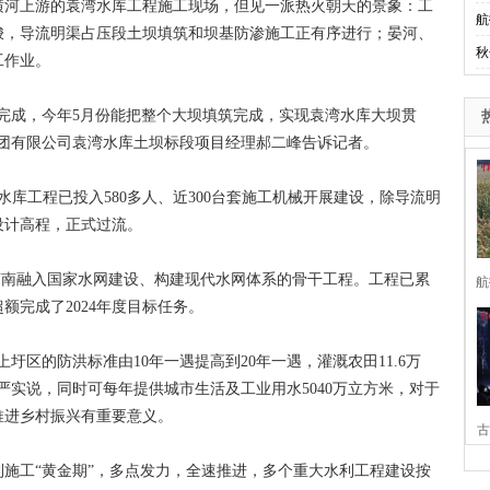
河上游的袁湾水库工程施工现场，但见一派热火朝天的景象：工
航
梭，导流明渠占压段土坝填筑和坝基防渗施工正有序进行；晏河、
秋
工作业。
成，今年5月份能把整个大坝填筑完成，实现袁湾水库大坝贯
集团有限公司袁湾水库土坝标段项目经理郝二峰告诉记者。
库工程已投入580多人、近300台套施工机械开展建设，除导流明
设计高程，正式过流。
河南融入国家水网建设、构建现代水网体系的骨干工程。工程已累
航
额完成了2024年度目标任务。
区的防洪标准由10年一遇提高到20年一遇，灌溉农田11.6万
严实说，同时可每年提供城市生活及工业用水5040万立方米，对于
推进乡村振兴有重要意义。
古
工“黄金期”，多点发力，全速推进，多个重大水利工程建设按
家