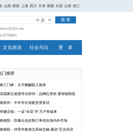
东
山西
陕西
上海
四川
天津
新疆
兵团
云南
浙江
搜 索
nxw@163.com
65700861
文化旅游
社会与法
更 多
热门推荐
南三门峡：大天鹅翩跹入画来
语国家记者团寻访郑州：品网红茶饮 看智能制造
南郑州：中外市长游船赏景夜话
州腰店镇：一朵“伞花”开 万户幸福来
南南阳：防爆企业赶制订单供应海内外市场
南南阳：仲景市集南北风味交融 撬动“舌尖经济