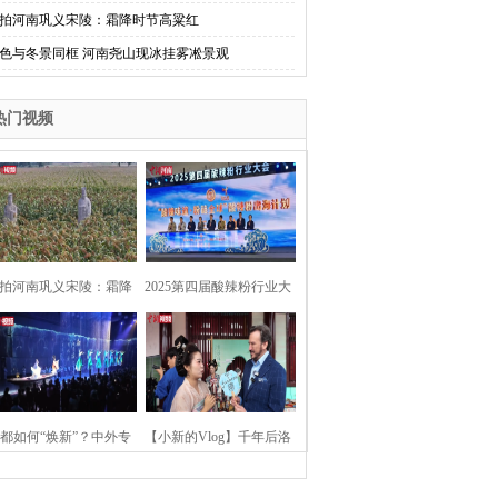
拍河南巩义宋陵：霜降时节高粱红
色与冬景同框 河南尧山现冰挂雾凇景观
热门视频
拍河南巩义宋陵：霜降
2025第四届酸辣粉行业大
时节高粱红
会在河南开封举行
都如何“焕新”？中外专
【小新的Vlog】千年后洛
：洛阳“样本”值得借鉴
阳上阳宫聚“世界各国使