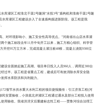
山店水库灌区工程淮北干渠2号隧洞“水投3号”盾构机和淮南干渠2号隧
山店水库灌区工程建设步入了全速盾构掘进新阶段。该工程是我
一。
、对环境影响小、施工安全性高等优点。”河南省出山店水库灌
两个施工标段去年11月中旬开工以来，施工方精心组织、科学管
方开挖95万立方米，完成混凝土灌注桩48根，混凝土浇筑9300立
全面掀起施工高潮。项目单日投入人员960人，调用近300台
已经过半。该工程是省重点工程，建成后可有效消除水库安全隐
分发挥水库防洪和兴利能力。
72项节水供水重大水利工程的项目捷报频传：引江济淮工程(河
工移民安置验收，小浪底北岸灌区工程通过通水及部分工程投入使用
入使用验收。我省洪涝灾后重建标志性工程——贾鲁河综合治理工