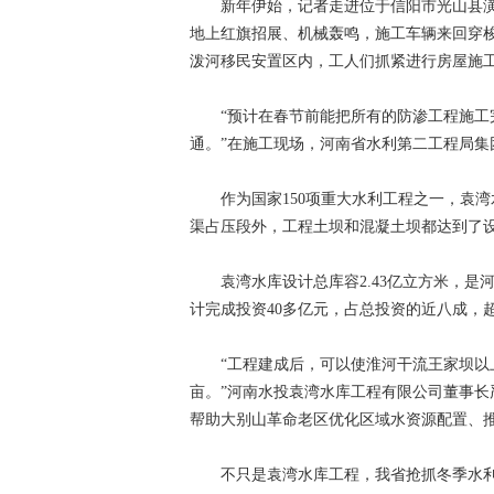
新年伊始，记者走进位于信阳市光山县潢
地上红旗招展、机械轰鸣，施工车辆来回穿
泼河移民安置区内，工人们抓紧进行房屋施
“预计在春节前能把所有的防渗工程施工完
通。”在施工现场，河南省水利第二工程局
作为国家150项重大水利工程之一，袁湾水
渠占压段外，工程土坝和混凝土坝都达到了
袁湾水库设计总库容2.43亿立方米，是
计完成投资40多亿元，占总投资的近八成，超
“工程建成后，可以使淮河干流王家坝以上圩
亩。”河南水投袁湾水库工程有限公司董事长
帮助大别山革命老区优化区域水资源配置、
不只是袁湾水库工程，我省抢抓冬季水利施