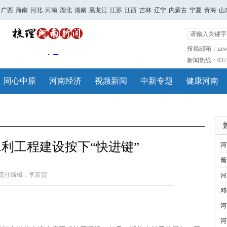
广西
海南
河北
河南
湖北
湖南
黑龙江
江苏
江西
吉林
辽宁
内蒙古
宁夏
青海
山
投稿邮箱：zxwh
新闻热线：0371-
同心中原
河南经济
视频新闻
中新专题
健康河南
利工程建设按下“快进键”
河
葡
责任编辑：李新贺
河
邓
河
河