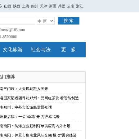
东
山西
陕西
上海
四川
天津
新疆
兵团
云南
浙江
搜 索
nxw@163.com
65700861
文化旅游
社会与法
更 多
热门推荐
南三门峡：大天鹅翩跹入画来
语国家记者团寻访郑州：品网红茶饮 看智能制造
南郑州：中外市长游船赏景夜话
州腰店镇：一朵“伞花”开 万户幸福来
南南阳：防爆企业赶制订单供应海内外市场
南南阳：仲景市集南北风味交融 撬动“舌尖经济