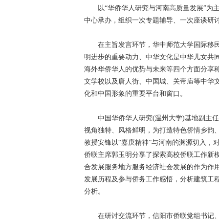
以“华侨华人研究与河南高质量发展”为主
中心承办，组织一次专题辅导、一次座谈研
在主旨发言环节，华中师范大学国际移民
明进步的重要动力、中华文化是中华儿女共
海外华侨华人的优势与未来等四个方面分享
文学校以及唐人街、中国城、关帝庙等中华
化和中国形象的重要平台和窗口。
中国华侨华人研究(温州大学)基地副主任
视角独特、风格鲜明，为打造特色侨情乡韵
教授安锋以“嘉庚精神”与河南的渊源切入，
侨联主席郭玉明分享了探索高校侨联工作新
合发展服务地方服务经济社会发展的作为作
发展历程及参与侨务工作感悟，分析建筑工
分析。
在研讨交流环节，信阳市侨联党组书记、主