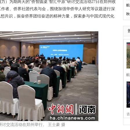
力）为期两天的“侨智圆桌˙智汇中原”研讨交流活动27日在郑州收
航
工作者、侨界社团代表与会，围绕加强华侨华人研究等议题进行深
秋
思想共识，振奋侨界团结奋进的精神力量，探索参与中国式现代化
航
古
原”研讨交流活动在郑州举行。 王士豪 摄
家