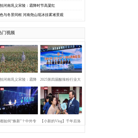
拍河南巩义宋陵：霜降时节高粱红
色与冬景同框 河南尧山现冰挂雾凇景观
热门视频
拍河南巩义宋陵：霜降
2025第四届酸辣粉行业大
时节高粱红
会在河南开封举行
都如何“焕新”？中外专
【小新的Vlog】千年后洛
：洛阳“样本”值得借鉴
阳上阳宫聚“世界各国使