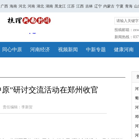
广西
海南
河北
河南
湖北
湖南
黑龙江
江苏
江西
吉林
辽宁
内蒙古
宁夏
青海
山
投稿邮箱：zxwh
新闻热线：0371-
同心中原
河南经济
视频新闻
中新专题
健康河南
中原”研讨交流活动在郑州收官
河
葡
责任编辑：李新贺
河
邓
河
河