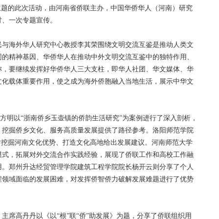
题的此次活动，由河南省侨联主办，中国华侨华人（河南）研究
讨、一次专题宣传。
与海外华人研究中心教授李其荣围绕文明交流互鉴是推动人类文
同的精神基因、华侨华人在推动中外文明交流互鉴中的独特作用、
称，要继续发挥好华侨华人三大支柱，即华人社团、华文媒体、华
文化载体重要作用，使之成为海外侨胞融入当地生活，展示中华文
方明以“浙南侨乡玉壶镇的侨韵生活研究”为案例进行了深入剖析，
、挖掘侨乡文化、服务高质量发展提供了路径参考。洛阳师范学院
对挖掘河南文化优势、打造文化高地给出发展建议。河南师范大学
模式，拓展对外交流合作实践经验，展现了侨联工作和高校工作融
用。郑州升达经贸管理学院建筑工程学院院长杨开云则分享了个人
程领域面临的发展困难，对发挥侨智侨力破解发展难题进行了优势
席高丹丹以《以“根”联“侨”助发展》为题，分享了侨联组织用