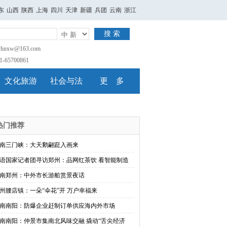
东
山西
陕西
上海
四川
天津
新疆
兵团
云南
浙江
搜 索
nxw@163.com
65700861
文化旅游
社会与法
更 多
热门推荐
南三门峡：大天鹅翩跹入画来
语国家记者团寻访郑州：品网红茶饮 看智能制造
南郑州：中外市长游船赏景夜话
州腰店镇：一朵“伞花”开 万户幸福来
南南阳：防爆企业赶制订单供应海内外市场
南南阳：仲景市集南北风味交融 撬动“舌尖经济