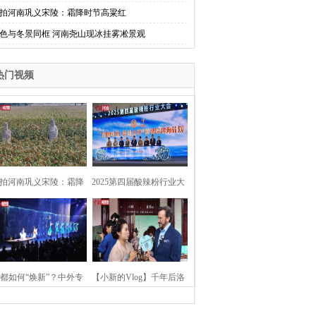
拍河南巩义宋陵：霜降时节高粱红
色与冬景同框 河南尧山现冰挂雾凇景观
热门视频
拍河南巩义宋陵：霜降
2025第四届酸辣粉行业大
时节高粱红
会在河南开封举行
都如何“焕新”？中外专
【小新的Vlog】千年后洛
：洛阳“样本”值得借鉴
阳上阳宫聚“世界各国使