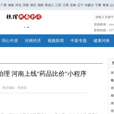
广西
海南
河北
河南
湖北
湖南
黑龙江
江苏
江西
吉林
辽宁
内蒙古
宁夏
青海
山
投稿邮箱：zxwh
新闻热线：0371-
同心中原
河南经济
视频新闻
中新专题
健康河南
理 河南上线"药品比价"小程序
河
葡
责任编辑：李新贺
河
邓
河
河