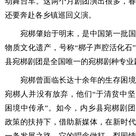
动舞台车。这两个月剧团演出很多，春
还要奔赴各乡镇巡回义演。
宛梆肇始于明末，是中国第一批国
物质文化遗产，号称“梆子声腔活化石
县宛梆剧团是全国唯一的宛梆剧种专业
宛梆曾面临长达十余年的生存困境
宛梆人并没有放弃，他们“于清贫中坚
困境中传承”。如今，内乡县宛梆剧团
政策的扶持下，借助新媒体，在新时代
一条发展之路。它的唱念做打、梨园情