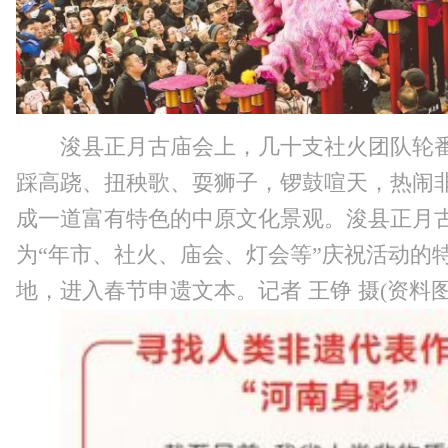
浚县正月古庙会上，几十支社火团队轮
踩高跷、扭秧歌、耍狮子，锣鼓喧天，热闹
成一道富有特色的中原文化景观。浚县正月
为“年市、社火、庙会、灯会等”庆祝活动的
地，进入春节申遗文本。记者 王铮 摄(资料图