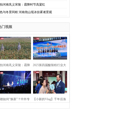
拍河南巩义宋陵：霜降时节高粱红
色与冬景同框 河南尧山现冰挂雾凇景观
热门视频
拍河南巩义宋陵：霜降
2025第四届酸辣粉行业大
时节高粱红
会在河南开封举行
都如何“焕新”？中外专
【小新的Vlog】千年后洛
：洛阳“样本”值得借鉴
阳上阳宫聚“世界各国使