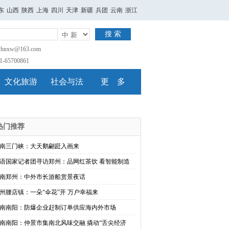
东
山西
陕西
上海
四川
天津
新疆
兵团
云南
浙江
搜 索
nxw@163.com
65700861
文化旅游
社会与法
更 多
热门推荐
南三门峡：大天鹅翩跹入画来
语国家记者团寻访郑州：品网红茶饮 看智能制造
南郑州：中外市长游船赏景夜话
州腰店镇：一朵“伞花”开 万户幸福来
南南阳：防爆企业赶制订单供应海内外市场
南南阳：仲景市集南北风味交融 撬动“舌尖经济