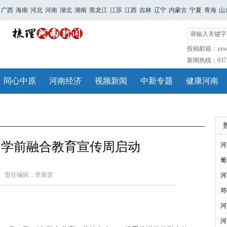
广西
海南
河北
河南
湖北
湖南
黑龙江
江苏
江西
吉林
辽宁
内蒙古
宁夏
青海
山
投稿邮箱：zxwh
新闻热线：0371-
同心中原
河南经济
视频新闻
中新专题
健康河南
届学前融合教育宣传周启动
河
葡
责任编辑：李新贺
河
邓
河
河