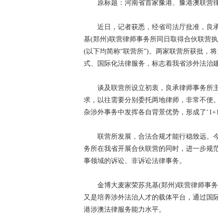
原标题：河南省首家豫港、豫港澳联营律师
近日，记者获悉，经省司法厅批准，良承周
基(郑州)联营律师事务所同日取得合伙联营
(以下均简称“联营所”)。两家联营所获批
式、国际化法律服务，标志着我省涉外法治
谈及联营所设立初衷，良承律师事务所主
求，以往需要分别委托两地律师，非常不便
杂涉外事务中发挥各自背景优势，形成了‘1+1>
联营所发展，合法合规才能行稳致远。今年
务所在我省开展合伙联营的同时，进一步规
事领域的诉讼、非诉讼法律事务。
金博大麦家荣苏兆基(郑州)联营律师事务所
又是培养涉外法治人才的载体平台，通过国
港涉澳法律服务能力水平。