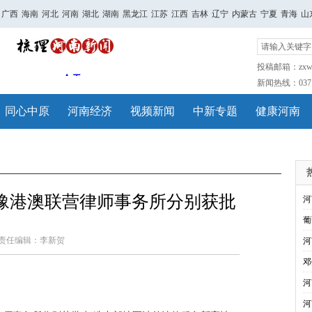
广西
海南
河北
河南
湖北
湖南
黑龙江
江苏
江西
吉林
辽宁
内蒙古
宁夏
青海
山
投稿邮箱：zxwh
新闻热线：0371-
同心中原
河南经济
视频新闻
中新专题
健康河南
豫港澳联营律师事务所分别获批
河
葡
责任编辑：李新贺
河
邓
河
河