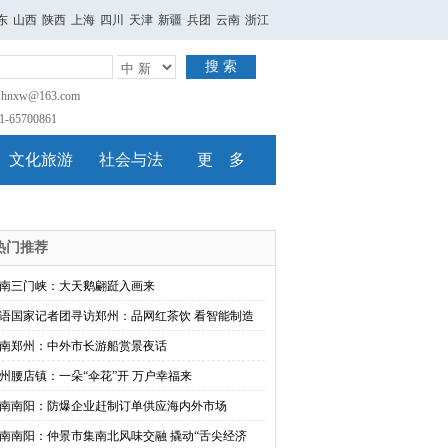
东
山西
陕西
上海
四川
天津
新疆
兵团
云南
浙江
搜 索
nxw@163.com
65700861
文化旅游
社会与法
更 多
热门推荐
南三门峡：大天鹅翩跹入画来
语国家记者团寻访郑州：品网红茶饮 看智能制造
南郑州：中外市长游船赏景夜话
州腰店镇：一朵“伞花”开 万户幸福来
南南阳：防爆企业赶制订单供应海内外市场
南南阳：仲景市集南北风味交融 撬动“舌尖经济