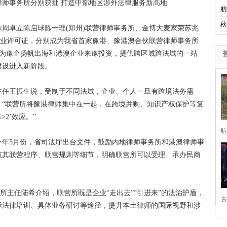
事务所分别获批 打造中部地区涉外法律服务新高地
航
秋
卓立陈启球陈一理(郑州)联营律师事务所、金博大麦家荣苏兆
执业许可证，分别成为我省首家豫港、豫港澳合伙联营律师事务所
，将为豫企扬帆出海和港澳企业来豫投资，提供跨区域跨法域的一站
建设进入新阶段。
任王振生说，受制于不同法域，企业、个人一旦有跨境法务需
。“联营所将豫港律师集中在一起，在跨境并购、知识产权保护等复
2’效应。”
航
5月份，省司法厅出台文件，鼓励内地律师事务所和港澳律师事
范其联营程序、联营规则等细节，明确联营所可以受理、承办民商
主任陆希介绍，联营所既是企业“走出去”“引进来”的法治护盾，
古
际法律培训、具体业务研讨等途径，提升本土律师的国际视野和涉
家