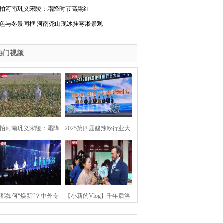
拍河南巩义宋陵：霜降时节高粱红
色与冬景同框 河南尧山现冰挂雾凇景观
热门视频
拍河南巩义宋陵：霜降
2025第四届酸辣粉行业大
时节高粱红
会在河南开封举行
都如何“焕新”？中外专
【小新的Vlog】千年后洛
：洛阳“样本”值得借鉴
阳上阳宫聚“世界各国使