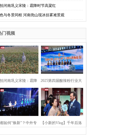
拍河南巩义宋陵：霜降时节高粱红
色与冬景同框 河南尧山现冰挂雾凇景观
热门视频
拍河南巩义宋陵：霜降
2025第四届酸辣粉行业大
时节高粱红
会在河南开封举行
都如何“焕新”？中外专
【小新的Vlog】千年后洛
：洛阳“样本”值得借鉴
阳上阳宫聚“世界各国使