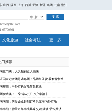
东
山西
陕西
上海
四川
天津
新疆
兵团
云南
浙江
搜 索
nxw@163.com
65700861
文化旅游
社会与法
更 多
热门推荐
南三门峡：大天鹅翩跹入画来
语国家记者团寻访郑州：品网红茶饮 看智能制造
南郑州：中外市长游船赏景夜话
州腰店镇：一朵“伞花”开 万户幸福来
南南阳：防爆企业赶制订单供应海内外市场
南南阳：仲景市集南北风味交融 撬动“舌尖经济