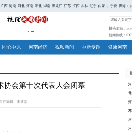
广西
海南
河北
河南
湖北
湖南
黑龙江
江苏
江西
吉林
辽宁
内蒙古
宁夏
青海
山
投稿邮箱：zxwh
新闻热线：0371-
同心中原
河南经济
视频新闻
中新专题
健康河南
术协会第十次代表大会闭幕
河
葡
责任编辑：李新贺
河
邓
河
河