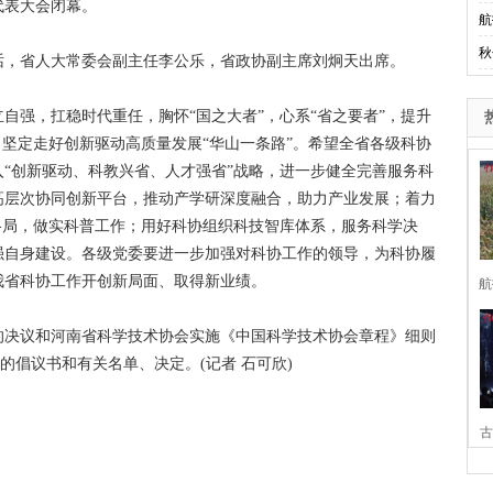
代表大会闭幕。
航
秋
，省人大常委会副主任李公乐，省政协副主席刘炯天出席。
强，扛稳时代重任，胸怀“国之大者”，心系“省之要者”，提升
，坚定走好创新驱动高质量发展“华山一条路”。希望全省各级科协
“创新驱动、科教兴省、人才强省”战略，进一步健全完善服务科
高层次协同创新平台，推动产学研深度融合，助力产业发展；着力
格局，做实科普工作；用好科协组织科技智库体系，服务科学决
强自身建设。各级党委要进一步加强对科协工作的领导，为科协履
我省科协工作开创新局面、取得新业绩。
航
决议和河南省科学技术协会实施《中国科学技术协会章程》细则
的倡议书和有关名单、决定。(记者 石可欣)
古
家