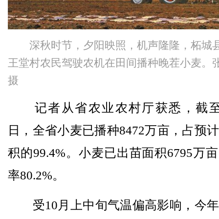
深秋时节，夕阳映照，机声隆隆，柘城
王堂村农民驾驶农机在田间播种晚茬小麦。
摄
记者从省农业农村厅获悉，截至1
日，全省小麦已播种8472万亩，占预
积的99.4%。小麦已出苗面积6795万
率80.2%。
受10月上中旬气温偏高影响，今年