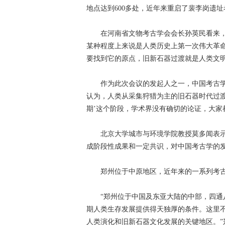
地点达到600多处，近年来重启了裴李岗遗
在河南省文物考古学会会长孙英民看来，
某种程度上来说是人类历史上第一次伟大革
要找到它的原点，旧新石器过渡就是人类文明的
作为此次会议的发起人之一，中国考古学
认为，人类从采集狩猎为主的旧石器时代过渡
期’这个阶段，学术界没有确切的论证，大家
北京大学城市与环境学院教授莫多闻表示，
成阶段性成果和一定共识，对中国考古学的
郑州位于中原地区，近年来的一系列考古
“郑州位于中国及东亚大陆的中部，四通八
期人类生存发展提供得天独厚的条件。这里
人类演化和旧新石器文化发展的关键地区。