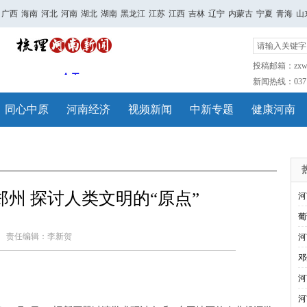
广西
海南
河北
河南
湖北
湖南
黑龙江
江苏
江西
吉林
辽宁
内蒙古
宁夏
青海
山
投稿邮箱：zxwh
新闻热线：0371-
同心中原
河南经济
视频新闻
中新专题
健康河南
州 探讨人类文明的“原点”
河
葡
责任编辑：李新贺
河
邓
河
河