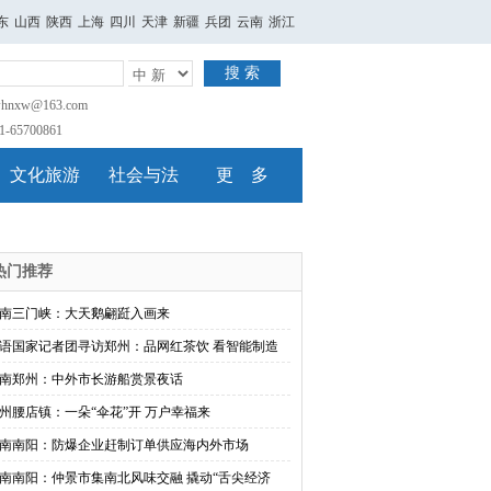
东
山西
陕西
上海
四川
天津
新疆
兵团
云南
浙江
搜 索
nxw@163.com
65700861
文化旅游
社会与法
更 多
热门推荐
南三门峡：大天鹅翩跹入画来
语国家记者团寻访郑州：品网红茶饮 看智能制造
南郑州：中外市长游船赏景夜话
州腰店镇：一朵“伞花”开 万户幸福来
南南阳：防爆企业赶制订单供应海内外市场
南南阳：仲景市集南北风味交融 撬动“舌尖经济