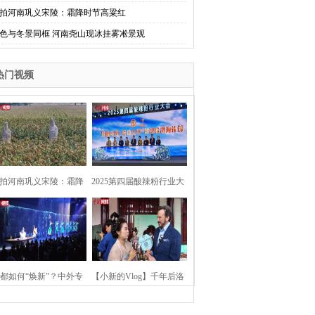
拍河南巩义宋陵：霜降时节高粱红
色与冬景同框 河南尧山现冰挂雾凇景观
热门视频
拍河南巩义宋陵：霜降
2025第四届酸辣粉行业大
时节高粱红
会在河南开封举行
都如何“焕新”？中外专
【小新的Vlog】千年后洛
：洛阳“样本”值得借鉴
阳上阳宫聚“世界各国使