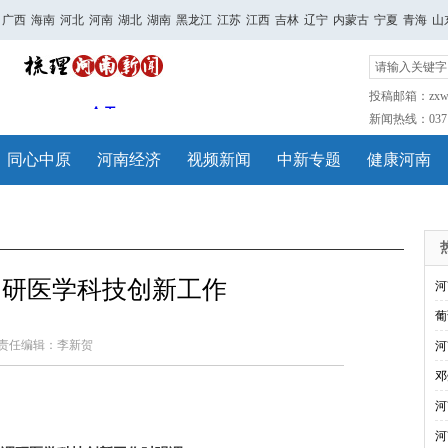
广西
海南
河北
河南
湖北
湖南
黑龙江
江苏
江西
吉林
辽宁
内蒙古
宁夏
青海
山
投稿邮箱：zxwh
新闻热线：0371-
同心中原
河南经济
视频新闻
中新专题
健康河南
调研医学科技创新工作
河
葡
责任编辑：李新贺
河
邓
河
河