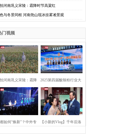
拍河南巩义宋陵：霜降时节高粱红
色与冬景同框 河南尧山现冰挂雾凇景观
热门视频
拍河南巩义宋陵：霜降
2025第四届酸辣粉行业大
时节高粱红
会在河南开封举行
都如何“焕新”？中外专
【小新的Vlog】千年后洛
：洛阳“样本”值得借鉴
阳上阳宫聚“世界各国使