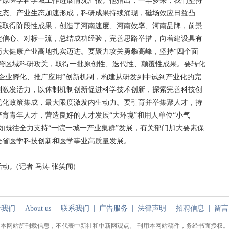
原医学科学城工作进展情况汇报。他指出，一年多来，我们坚持
生态、产业生态加速形成，科研成果持续涌现，磁场效应日益凸
展取得阶段性成果，创造了河南速度、河南效率、河南品牌，前景
定信心、对标一流，总结成功经验，完善思路举措，向着建设具有
药大健康产业高地扎实迈进。要聚力攻关勇攀高峰，坚持“四个面
、跨区域科研攻关，取得一批原创性、迭代性、颠覆性成果。要转化
企业孵化、推广应用”创新机制，构建从研发到中试到产业化的完
制激发活力，以体制机制创新促进科学技术创新，探索完善科技创
优化政策集成，最大限度激发内生动力。要引育并举集聚人才，持
育青年人才，营造良好的人才发展“大环境”和用人单位“小气
如既往全力支持“一院一城一产业集群”发展，有关部门加大要素保
全省医学科技创新和医学事业高质量发展。
(记者 马涛 张笑闻)
于我们
|
About us
|
联系我们
|
广告服务
|
法律声明
|
招聘信息
|
留言
本网站所刊载信息，不代表中新社和中新网观点。 刊用本网站稿件，务经书面授权。