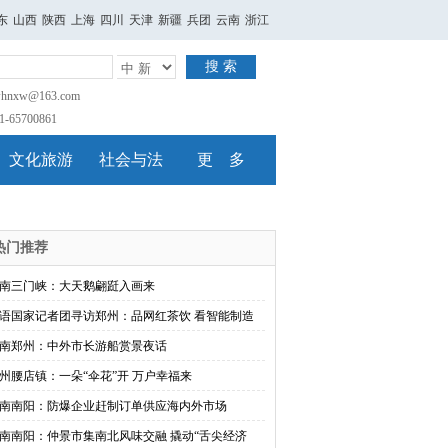
东
山西
陕西
上海
四川
天津
新疆
兵团
云南
浙江
搜 索
nxw@163.com
65700861
文化旅游
社会与法
更 多
热门推荐
南三门峡：大天鹅翩跹入画来
语国家记者团寻访郑州：品网红茶饮 看智能制造
南郑州：中外市长游船赏景夜话
州腰店镇：一朵“伞花”开 万户幸福来
南南阳：防爆企业赶制订单供应海内外市场
南南阳：仲景市集南北风味交融 撬动“舌尖经济