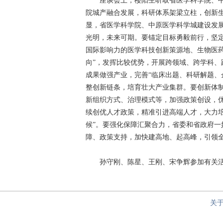
座谈会上，楼阳生听取省医学科学院、中
院城产融合发展，科研体系架梁立柱，创新
显，省医学科学院、中原医学科学城建设发
光明，未来可期。要锚定目标勇毅前行，坚
国际影响力的医学科技创新策源地、生物医
向”，发挥比较优势，开展跨领域、跨学科
成果做强产业，完善“临床出题、科研解题、
整创新链条，培育壮大产业集群。要创新体
新组织方式、治理模式等，加强政策创设，
续创优人才政策，精准引进高端人才，大力培
候”。要强化保障汇聚合力，省委和省政府一
障、政策支持，加快建高地、起高峰，引领
孙守刚、陈星、王刚、宋争辉参加有关活动。
关