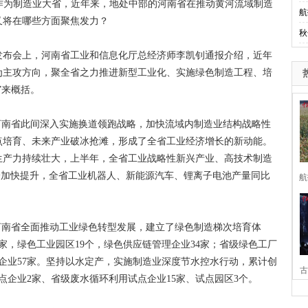
)作为制造业大省，近年来，地处中部的河南省在推动黄河流域制造
航
又将在哪些方面聚焦发力？
秋
布会上，河南省工业和信息化厅总经济师李凯钊通报介绍，近年
为主攻方向，聚全省之力推进新型工业化、实施绿色制造工程、培
”来概括。
南省此间深入实施换道领跑战略，加快流域内制造业结构战略性
点培育、未来产业破冰抢滩，形成了全省工业经济增长的新动能。
生产力持续壮大，上半年，全省工业战略性新兴产业、高技术制造
品供给加快提升，全省工业机器人、新能源汽车、锂离子电池产量同比
航
南省全面推动工业绿色转型发展，建立了绿色制造梯次培育体
家，绿色工业园区19个，绿色供应链管理企业34家；省级绿色工厂
理企业57家。坚持以水定产，实施制造业深度节水控水行动，累计创
古
点企业2家、省级废水循环利用试点企业15家、试点园区3个。
家