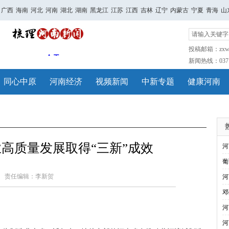
广西
海南
河北
河南
湖北
湖南
黑龙江
江苏
江西
吉林
辽宁
内蒙古
宁夏
青海
山
投稿邮箱：zxwh
新闻热线：0371-
同心中原
河南经济
视频新闻
中新专题
健康河南
高质量发展取得“三新”成效
河
葡
责任编辑：李新贺
河
邓
河
河