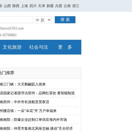
东
山西
陕西
上海
四川
天津
新疆
兵团
云南
浙江
搜 索
nxw@163.com
65700861
文化旅游
社会与法
更 多
热门推荐
南三门峡：大天鹅翩跹入画来
语国家记者团寻访郑州：品网红茶饮 看智能制造
南郑州：中外市长游船赏景夜话
州腰店镇：一朵“伞花”开 万户幸福来
南南阳：防爆企业赶制订单供应海内外市场
南南阳：仲景市集南北风味交融 撬动“舌尖经济