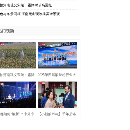
拍河南巩义宋陵：霜降时节高粱红
色与冬景同框 河南尧山现冰挂雾凇景观
热门视频
拍河南巩义宋陵：霜降
2025第四届酸辣粉行业大
时节高粱红
会在河南开封举行
都如何“焕新”？中外专
【小新的Vlog】千年后洛
：洛阳“样本”值得借鉴
阳上阳宫聚“世界各国使