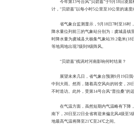
今年第13号台风“贝碧嘉”于9月18日凌
计，“贝碧嘉”以每小时5公里至10公里的速
省气象台监测显示，9月18日7时至16时
降水量位列前三的气象站分别为：虞城县镇里堌23
时降水量为虞城县大杨集气象站39.2毫米(18
等地局地出现7级到9级阵风。
“贝碧嘉”残涡对河南影响何时结束？
展望未来几日，省气象台预测9月19日我
中到大雨。然而，随着高空风向的转变，20
不时造访。此外，受第14号台风“普拉桑”
在气温方面，虽然短期内气温略有下降，但
南下，20日至22日全省将迎来偏北风4级至
地最高气温将降至21℃至24℃之间。