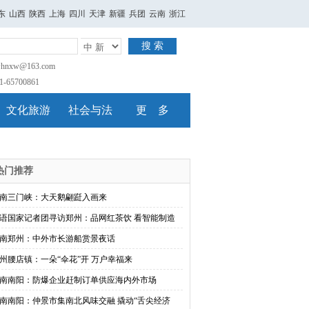
东
山西
陕西
上海
四川
天津
新疆
兵团
云南
浙江
搜 索
nxw@163.com
65700861
文化旅游
社会与法
更 多
热门推荐
南三门峡：大天鹅翩跹入画来
语国家记者团寻访郑州：品网红茶饮 看智能制造
南郑州：中外市长游船赏景夜话
州腰店镇：一朵“伞花”开 万户幸福来
南南阳：防爆企业赶制订单供应海内外市场
南南阳：仲景市集南北风味交融 撬动“舌尖经济