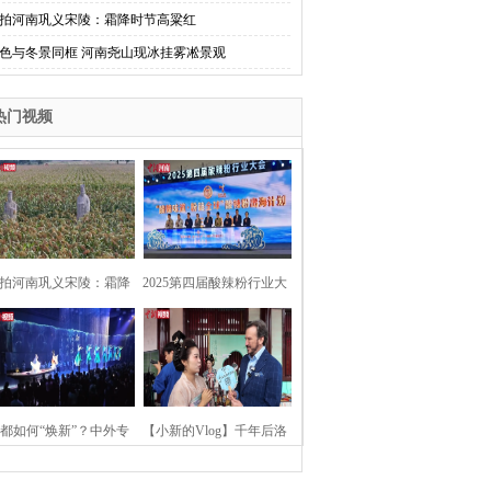
拍河南巩义宋陵：霜降时节高粱红
色与冬景同框 河南尧山现冰挂雾凇景观
热门视频
拍河南巩义宋陵：霜降
2025第四届酸辣粉行业大
时节高粱红
会在河南开封举行
都如何“焕新”？中外专
【小新的Vlog】千年后洛
：洛阳“样本”值得借鉴
阳上阳宫聚“世界各国使