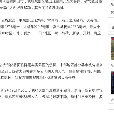
晨移入我省周口市，我省东部区域出现暴雨乃至大暴雨。省气象台预
航
度向偏西方向缓慢移动，其强度将逐渐削弱。
秋
，我省北部、中东部出现阵雨、雷阵雨，商丘出现暴雨、大暴雨。
7.8毫米、大杨集229.5毫米，夏邑县杨集222.3毫米。最大小
日10时至11时)。此外，18日7时至16时，鹤壁、新乡、开封、商丘
省大部仍将面临阵雨与雷阵雨的侵扰，中部地区部分县市或将迎来
航
日至21日我省大部将转为多云间阴天的天气，但分散性阵雨仍可能
的远程影响，我省东南部局部地区或将遭遇大雨侵袭。
9月19日至20日，我省大部气温将逐渐回升。然而，随着冷空气
5级，阵风甚至可达8级左右，气温将显著下降。预计21日至22日，多
古
家