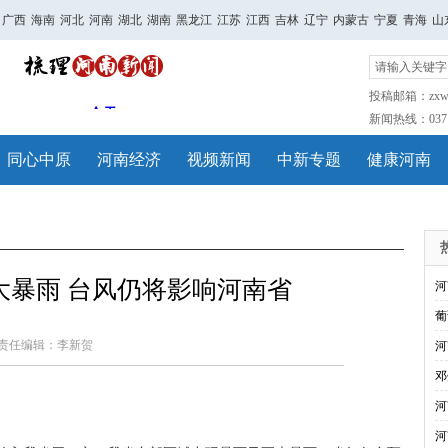
广西
海南
河北
河南
湖北
湖南
黑龙江
江苏
江西
吉林
辽宁
内蒙古
宁夏
青海
山
投稿邮箱：zxwh
新闻热线：0371-
同心中原
河南经济
视频新闻
中新专题
健康河南
大暴雨 台风仍将影响河南省
河
葡
责任编辑：李新贺
河
邓
河
河