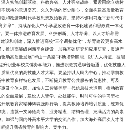
深入实施创新驱动、科教兴省、人才强省战略，紧紧围绕立德树
时不我待的竞进姿态、久久为功的历史耐心，全面构建高质量教育
加强和改进新时代学校思想政治教育。坚持不懈用习近平新时代中
育并举”，持续深化大中小学思政教育一体化建设和思政课一体化
”。要一体推进教育发展、科技创新、人才培养。以人才培养需
”建设和创建，深入推进高校“三个调整优化”，培育建设更多高水
局，推进高能级创新平台建设，加强基础研究和应用研究，贯通产
驱动高质量发展“华山一条路”不断增势赋能。以“人人持证、技能
，提升职业学校关键办学能力，推进职教贯通职普融通，优化技能人
、质量优良的高技能人才大军。要坚持以人民为中心，推动学前教
高中教育多样特色发展，不断提升教育公共服务的普惠性、可及
平惠及全体人民。加快人工智能等新一代信息技术运用，推动教育
人的全面发展，建设人人皆学、处处能学、时时可学的学习型社
实开展教育家精神铸魂强师行动，提高教师培养培训质量，统筹优
传统，造就一支师德高尚、业务精湛、结构合理、充满活力的高素
放。加强与国内外高水平大学的交流合作，加大海外高层次人才引
不断提升我省教育的影响力、竞争力。