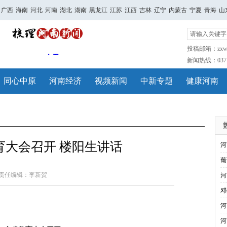
广西
海南
河北
河南
湖北
湖南
黑龙江
江苏
江西
吉林
辽宁
内蒙古
宁夏
青海
山
投稿邮箱：zxwh
新闻热线：0371-
同心中原
河南经济
视频新闻
中新专题
健康河南
育大会召开 楼阳生讲话
河
葡
责任编辑：李新贺
河
邓
河
河