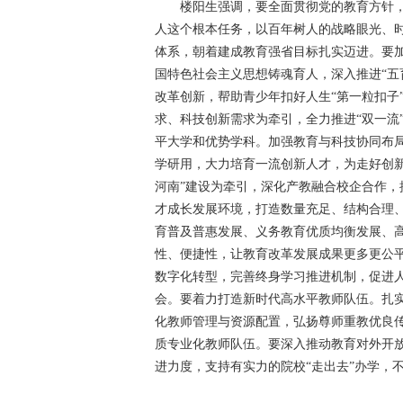
楼阳生强调，要全面贯彻党的教育方针，
人这个根本任务，以百年树人的战略眼光、
体系，朝着建成教育强省目标扎实迈进。要
国特色社会主义思想铸魂育人，深入推进“五
改革创新，帮助青少年扣好人生“第一粒扣子
求、科技创新需求为牵引，全力推进“双一流
平大学和优势学科。加强教育与科技协同布
学研用，大力培育一流创新人才，为走好创新
河南”建设为牵引，深化产教融合校企合作
才成长发展环境，打造数量充足、结构合理
育普及普惠发展、义务教育优质均衡发展、
性、便捷性，让教育改革发展成果更多更公
数字化转型，完善终身学习推进机制，促进
会。要着力打造新时代高水平教师队伍。扎
化教师管理与资源配置，弘扬尊师重教优良
质专业化教师队伍。要深入推动教育对外开
进力度，支持有实力的院校“走出去”办学，