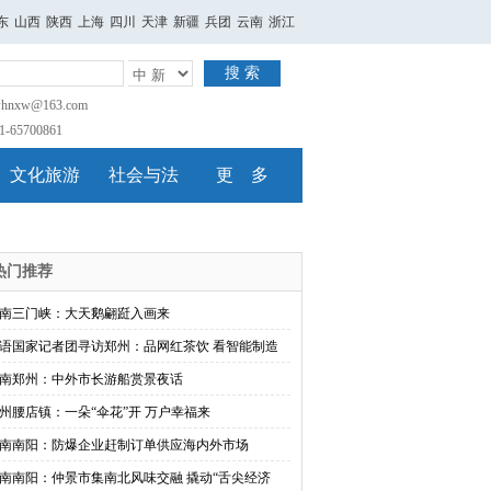
东
山西
陕西
上海
四川
天津
新疆
兵团
云南
浙江
搜 索
nxw@163.com
65700861
文化旅游
社会与法
更 多
热门推荐
南三门峡：大天鹅翩跹入画来
语国家记者团寻访郑州：品网红茶饮 看智能制造
南郑州：中外市长游船赏景夜话
州腰店镇：一朵“伞花”开 万户幸福来
南南阳：防爆企业赶制订单供应海内外市场
南南阳：仲景市集南北风味交融 撬动“舌尖经济