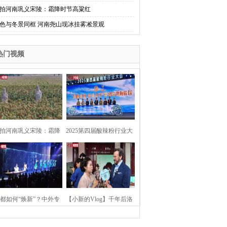
拍河南巩义宋陵：霜降时节高粱红
色与冬景同框 河南尧山现冰挂雾凇景观
热门视频
拍河南巩义宋陵：霜降
2025第四届酸辣粉行业大
时节高粱红
会在河南开封举行
都如何“焕新”？中外专
【小新的Vlog】千年后洛
：洛阳“样本”值得借鉴
阳上阳宫聚“世界各国使