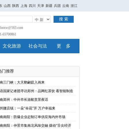
东
山西
陕西
上海
四川
天津
新疆
兵团
云南
浙江
搜 索
nxw@163.com
65700861
文化旅游
社会与法
更 多
热门推荐
南三门峡：大天鹅翩跹入画来
语国家记者团寻访郑州：品网红茶饮 看智能制造
南郑州：中外市长游船赏景夜话
州腰店镇：一朵“伞花”开 万户幸福来
南南阳：防爆企业赶制订单供应海内外市场
南南阳：仲景市集南北风味交融 撬动“舌尖经济