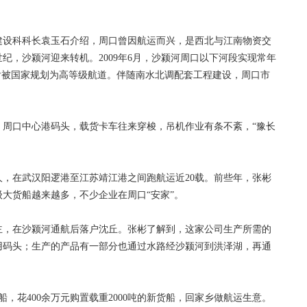
设科科长袁玉石介绍，周口曾因航运而兴，是西北与江南物资交
纪，沙颍河迎来转机。2009年6月，沙颍河周口以下河段实现常年
后被国家规划为高等级航道。伴随南水北调配套工程建设，周口市
周口中心港码头，载货卡车往来穿梭，吊机作业有条不紊，“豫长
，在武汉阳逻港至江苏靖江港之间跑航运近20载。前些年，张彬
大货船越来越多，不少企业在周口“安家”。
，在沙颍河通航后落户沈丘。张彬了解到，这家公司生产所需的
用码头；生产的产品有一部分也通过水路经沙颍河到洪泽湖，再通
船，花400余万元购置载重2000吨的新货船，回家乡做航运生意。