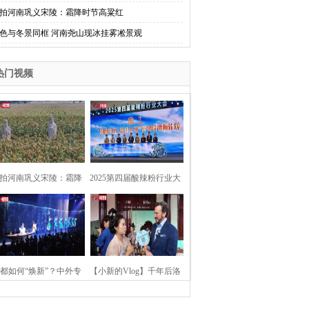
拍河南巩义宋陵：霜降时节高粱红
色与冬景同框 河南尧山现冰挂雾凇景观
热门视频
拍河南巩义宋陵：霜降
2025第四届酸辣粉行业大
时节高粱红
会在河南开封举行
都如何“焕新”？中外专
【小新的Vlog】千年后洛
：洛阳“样本”值得借鉴
阳上阳宫聚“世界各国使