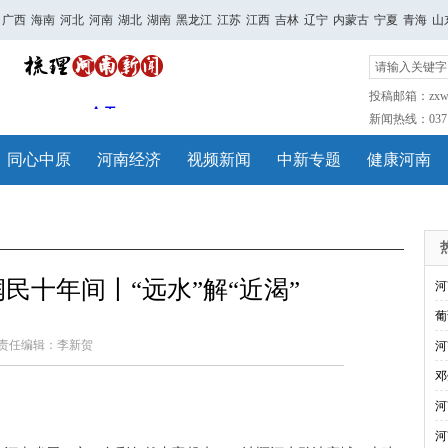
广西
海南
河北
河南
湖北
湖南
黑龙江
江苏
江西
吉林
辽宁
内蒙古
宁夏
青海
山
投稿邮箱：zxwh
新闻热线：0371-
同心中原
河南经济
视频新闻
中新专题
健康河南
润民十年间丨“远水”解“近渴”
河
葡
责任编辑：李新贺
河
邓
河
河