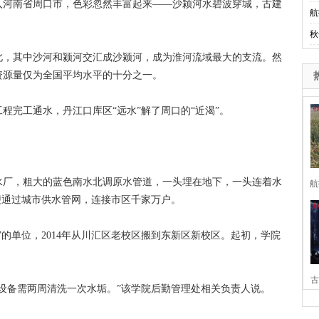
河南省周口市，色彩忽然丰富起来——沙颍河水碧波穿城，古建
航
秋
，其中沙河和颍河交汇成沙颍河，成为淮河流域最大的支流。然
资源量仅为全国平均水平的十分之一。
程完工通水，丹江口库区“远水”解了周口的“近渴”。
厂，粗大的蓝色南水北调原水管道，一头埋在地下，一头连着水
航
便通过城市供水管网，连接市区千家万户。
单位，2014年从川汇区老校区搬到东新区新校区。起初，学院
古
备需两周清洗一次水垢。”该学院后勤管理处相关负责人说。
家