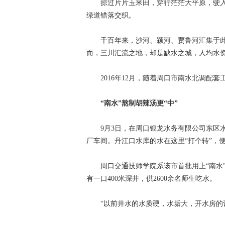
掠过片片玉米田，穿行茫茫大平原，驶入
绿道错落交织。
千百年来，沙河、颍河、贾鲁河汇集于此
而，三川汇流之地，却是缺水之城，人均水
2016年12月，随着周口市南水北调配套工
“南水”熬制胡辣汤更“中”
9月3日，在周口银龙水务有限公司东区水
厂车间。丹江口水库的水在这里“打个转”，
周口交通技师学院系该市首批用上“南水”的
有一口400米深井，供2600余名师生吃水。
“以前井水的水质硬，水垢大，开水房的设