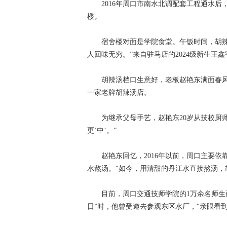
2016年周口市南水北调配套工程通水后
楼。
宿舍楼对面是学院食堂。午饭时间，胡辣汤
人回味无穷。”来自驻马店的2024级新生王
胡辣汤档口生意好，老板赵艳东满面春风。
一家老牌胡辣汤店。
为继承父母手艺，赵艳东20岁从技校厨师
更‘中’。”
赵艳东回忆，2016年以前，周口主要依
水熬汤。“如今，用清甜的丹江水直接熬汤，
目前，周口交通技师学院的1万余名师生已
日”时，他曾受邀去参观东区水厂，“亲眼看