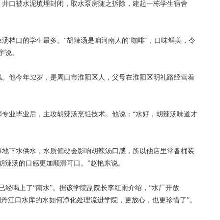
，井口被水泥填埋封闭，取水泵房随之拆除，建起一栋学生宿舍
档口的学生最多。“胡辣汤是咱河南人的‘咖啡’，口味鲜美，令
鑫宇说。
他今年32岁，是周口市淮阳区人，父母在淮阳区明礼路经营着
专业毕业后，主攻胡辣汤烹饪技术。他说：“水好，胡辣汤味道才
靠地下水供水，水质偏硬会影响胡辣汤口感，所以他店里常备桶装
胡辣汤的口感更加顺滑可口。”赵艳东说。
经喝上了“南水”。据该学院副院长李红雨介绍，“水厂开放
到丹江口水库的水如何净化处理流进学院，更放心，也更珍惜了”。