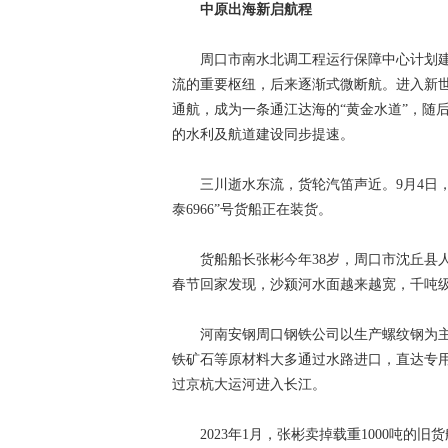
中原出海新启航程
周口市南水北调工程运行保障中心计划建
流的重要枢纽，后来逐渐式微断航。进入新世
通航，成为一条通江达海的“黄金水道”，随
的水利及航道建设同步提速。
三川逝水东流，货轮汽笛声近。9月4日，
泰6966”号货船正在装货。
货船船长张彬今年38岁，周口市沈丘县人
春节回家发现，沙颍河水面越来越宽，千吨级
河南安钢周口钢铁公司以生产螺纹钢为主
铁矿石等原材料大多通过水路进口，直达专
过京杭大运河进入长江。
2023年1月，张彬卖掉载重1000吨的旧货