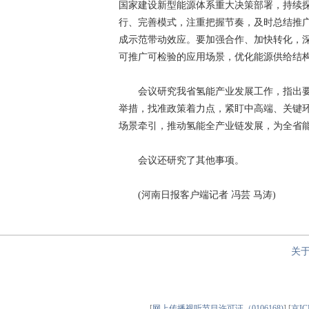
国家建设新型能源体系重大决策部署，持续
行、完善模式，注重把握节奏，及时总结推
成示范带动效应。要加强合作、加快转化，
可推广可检验的应用场景，优化能源供给结
会议研究我省氢能产业发展工作，指出要
举措，找准政策着力点，紧盯中高端、关键
场景牵引，推动氢能全产业链发展，为全省
会议还研究了其他事项。
(河南日报客户端记者 冯芸 马涛)
关
[
网上传播视听节目许可证（0106168)
] [
京IC