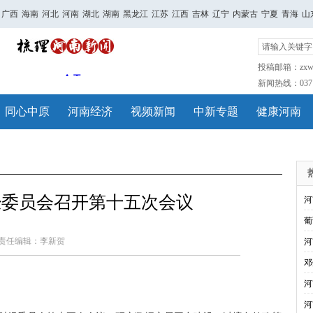
广西
海南
河北
河南
湖北
湖南
黑龙江
江苏
江西
吉林
辽宁
内蒙古
宁夏
青海
山
投稿邮箱：zxwh
新闻热线：0371-
同心中原
河南经济
视频新闻
中新专题
健康河南
经委员会召开第十五次会议
河
葡
责任编辑：李新贺
河
邓
河
河