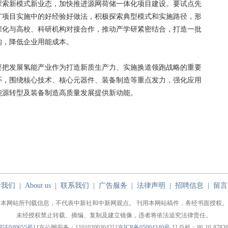
探索新模式新业态，加快推进源网荷储一体化项目建设。要试点先
广项目实施中的好经验好做法，积极探索典型模式和实施路径，形
深化与高校、科研机构对接合作，推动产学研紧密结合，打造一批
构，降低企业用能成本。
把发展氢能产业作为打造新质生产力、实施换道领跑战略的重要
环，围绕核心技术、核心元器件、装备制造等重点发力，强化应用
能源转型及装备制造高质量发展提供新动能。
于我们
|
About us
|
联系我们
|
广告服务
|
法律声明
|
招聘信息
|
留言
本网站所刊载信息，不代表中新社和中新网观点。 刊用本网站稿件，务经书面授权。
未经授权禁止转载、摘编、复制及建立镜像，违者将依法追究法律责任。
P证040655号
] [京公网安备：110102003042] [
京ICP备05004340号-1
] 总机：86-10-87