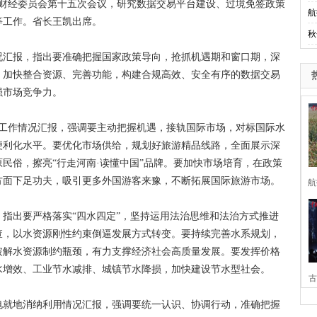
财经委员会第十五次会议，研究数据交易平台建设、过境免签政策
航
等工作。省长王凯出席。
秋
汇报，指出要准确把握国家政策导向，抢抓机遇期和窗口期，深
，加快整合资源、完善功能，构建合规高效、安全有序的数据交易
强市场竞争力。
工作情况汇报，强调要主动把握机遇，接轨国际市场，对标国际水
便利化水平。要优化市场供给，规划好旅游精品线路，全面展示深
民俗，擦亮“行走河南·读懂中国”品牌。要加快市场培育，在政策
方面下足功夫，吸引更多外国游客来豫，不断拓展国际旅游市场。
航
出要严格落实“四水四定”，坚持运用法治思维和法治方式推进
查，以水资源刚性约束倒逼发展方式转变。要持续完善水系规划，
破解水资源制约瓶颈，有力支撑经济社会高质量发展。要发挥价格
水增效、工业节水减排、城镇节水降损，加快建设节水型社会。
古
就地消纳利用情况汇报，强调要统一认识、协调行动，准确把握
家