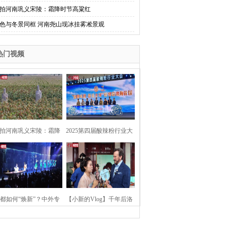
拍河南巩义宋陵：霜降时节高粱红
色与冬景同框 河南尧山现冰挂雾凇景观
热门视频
拍河南巩义宋陵：霜降
2025第四届酸辣粉行业大
时节高粱红
会在河南开封举行
都如何“焕新”？中外专
【小新的Vlog】千年后洛
：洛阳“样本”值得借鉴
阳上阳宫聚“世界各国使