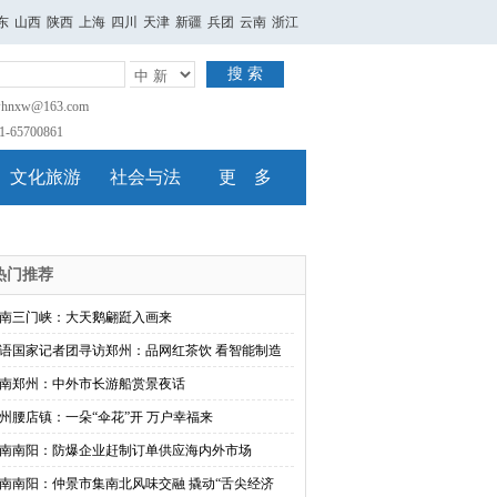
东
山西
陕西
上海
四川
天津
新疆
兵团
云南
浙江
搜 索
nxw@163.com
65700861
文化旅游
社会与法
更 多
热门推荐
南三门峡：大天鹅翩跹入画来
语国家记者团寻访郑州：品网红茶饮 看智能制造
南郑州：中外市长游船赏景夜话
州腰店镇：一朵“伞花”开 万户幸福来
南南阳：防爆企业赶制订单供应海内外市场
南南阳：仲景市集南北风味交融 撬动“舌尖经济