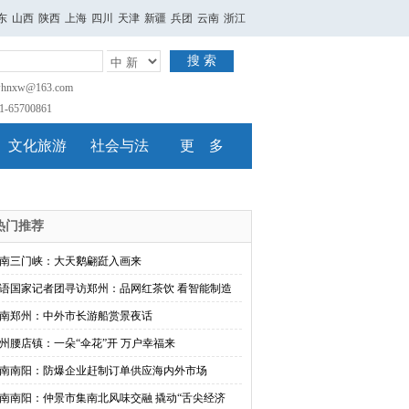
东
山西
陕西
上海
四川
天津
新疆
兵团
云南
浙江
搜 索
nxw@163.com
65700861
文化旅游
社会与法
更 多
热门推荐
南三门峡：大天鹅翩跹入画来
语国家记者团寻访郑州：品网红茶饮 看智能制造
南郑州：中外市长游船赏景夜话
州腰店镇：一朵“伞花”开 万户幸福来
南南阳：防爆企业赶制订单供应海内外市场
南南阳：仲景市集南北风味交融 撬动“舌尖经济