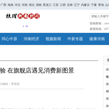
广西
海南
河北
河南
湖北
湖南
黑龙江
江苏
江西
吉林
辽宁
内蒙古
宁夏
青海
山
投稿邮箱：zxwh
新闻热线：0371-
同心中原
河南经济
视频新闻
中新专题
健康河南
验 在旗舰店遇见消费新图景
河
葡
任编辑：李海珠
河
邓
河
河