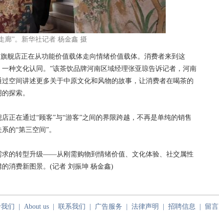
廊”。新华社记者 杨金鑫 摄
，旗舰店正在从功能价值载体走向情绪价值载体。消费者来到这
、一种文化认同。”该茶饮品牌河南区域经理张亚琼告诉记者，河南
通过空间讲述更多关于中原文化和风物的故事，让消费者在喝茶的
明的探索。
正在通过“顾客”与“游客”之间的界限跨越，不再是单纯的销售
系的“第三空间”。
求的转型升级——从刚需购物到情绪价值、文化体验、社交属性
消费新图景。(记者 刘振坤 杨金鑫)
于我们
|
About us
|
联系我们
|
广告服务
|
法律声明
|
招聘信息
|
留言