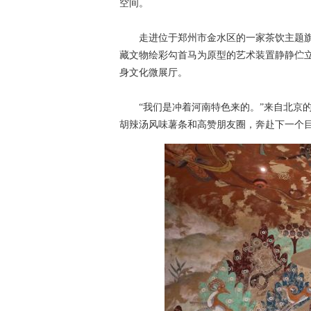
空间。
走进位于郑州市金水区的一家茶饮主题旗
藏文物绘彩勾首马为原型的艺术装置静静伫立
身文化微展厅。
“我们是冲着河南特色来的。”来自北京的“
胡辣汤风味薯条和高赞朋友圈，奔赴下一个