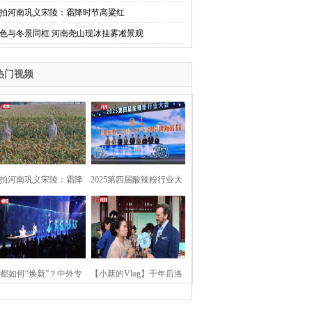
拍河南巩义宋陵：霜降时节高粱红
色与冬景同框 河南尧山现冰挂雾凇景观
热门视频
拍河南巩义宋陵：霜降
2025第四届酸辣粉行业大
时节高粱红
会在河南开封举行
都如何“焕新”？中外专
【小新的Vlog】千年后洛
：洛阳“样本”值得借鉴
阳上阳宫聚“世界各国使