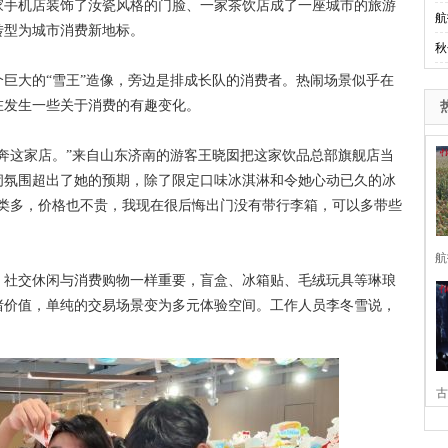
手机店装饰了汝瓷风格的门脸、一家茶饮店成了一座城市的旅游
航
转型为城市消费新地标。
秋
大的“雪王”造像，旁边是排成长队的消费者。热闹场景似乎在
在发生一些关于消费的有趣变化。
这家店。”来自山东济南的游客王晓囡把这家饮品总部旗舰店当
闹氛围超出了她的预期，除了限定口味冰淇淋和令她心动已久的冰
种类多，价格也不贵，我现在很后悔出门没有带行李箱，可以多带些
航
社交休闲与消费购物一样重要，盲盒、冰箱贴、毛绒玩具等琳琅
绪价值，单纯的交易场景变为多元体验空间。工作人员李冬雪说，
。
古
家