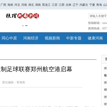
广西
海南
河北
河南
湖北
湖南
黑龙江
江苏
江西
吉林
辽宁
内蒙古
宁夏
青海
山
投稿邮箱：zxwh
新闻热线：0371-
同心中原
河南经济
视频新闻
中新专题
健康河南
五人制足球联赛郑州航空港启幕
河
葡
责任编辑：李海珠
河
邓
河
河