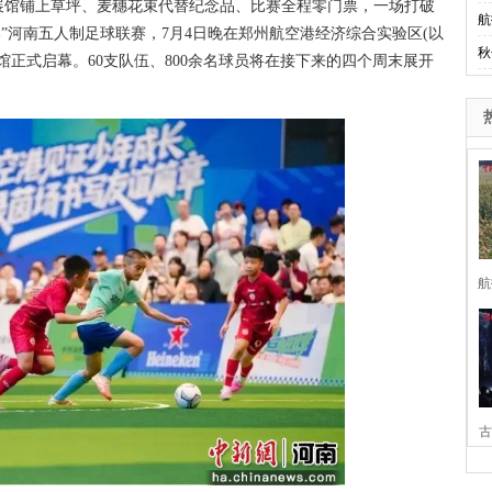
展馆铺上草坪、麦穗花束代替纪念品、比赛全程零门票，一场打破
航
空港”河南五人制足球联赛，7月4日晚在郑州航空港经济综合实验区(以
秋
馆正式启幕。60支队伍、800余名球员将在接下来的四个周末展开
。
航
古
家