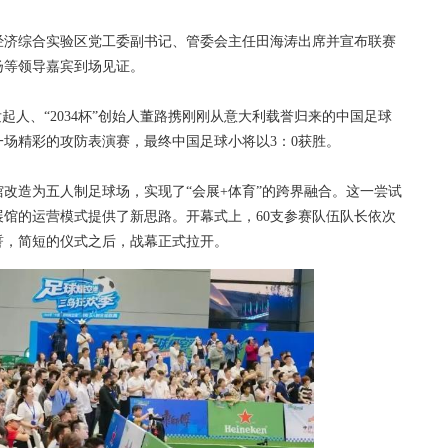
济综合实验区党工委副书记、管委会主任田海涛出席并宣布联赛
扬等领导嘉宾到场见证。
人、“2034杯”创始人董路携刚刚从意大利载誉归来的中国足球
场精彩的攻防表演赛，最终中国足球小将以3：0获胜。
造为五人制足球场，实现了“会展+体育”的跨界融合。这一尝试
馆的运营模式提供了新思路。开幕式上，60支参赛队伍队长依次
誓，简短的仪式之后，战幕正式拉开。