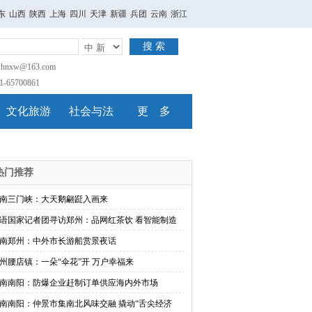
东
山西
陕西
上海
四川
天津
新疆
兵团
云南
浙江
搜 索
nxw@163.com
65700861
文化旅游
社会与法
更 多
热门推荐
南三门峡：大天鹅翩跹入画来
语国家记者团寻访郑州：品网红茶饮 看智能制造
南郑州：中外市长游船赏景夜话
州腰店镇：一朵“伞花”开 万户幸福来
南南阳：防爆企业赶制订单供应海内外市场
南南阳：仲景市集南北风味交融 撬动“舌尖经济