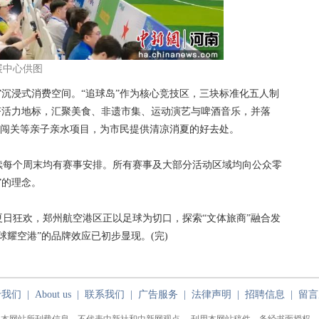
展中心供图
沉浸式消费空间。“追球岛”作为核心竞技区，三块标准化五人制
济活力地标，汇聚美食、非遗市集、运动演艺与啤酒音乐，并落
水上闯关等亲子亲水项目，为市民提供清凉消夏的好去处。
每个周末均有赛事安排。所有赛事及大部分活动区域均向公众零
”的理念。
狂欢，郑州航空港区正以足球为切口，探索“文体旅商”融合发
耀空港”的品牌效应已初步显现。(完)
于我们
|
About us
|
联系我们
|
广告服务
|
法律声明
|
招聘信息
|
留言
本网站所刊载信息，不代表中新社和中新网观点。 刊用本网站稿件，务经书面授权。