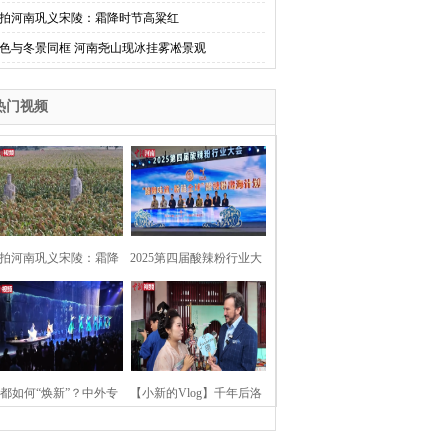
拍河南巩义宋陵：霜降时节高粱红
色与冬景同框 河南尧山现冰挂雾凇景观
热门视频
拍河南巩义宋陵：霜降
2025第四届酸辣粉行业大
时节高粱红
会在河南开封举行
都如何“焕新”？中外专
【小新的Vlog】千年后洛
：洛阳“样本”值得借鉴
阳上阳宫聚“世界各国使