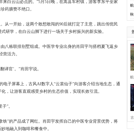
来白云山必点的。”5月5日晚，在嵩县车村镇，游客李东平全家
航
山珍药膳赞不绝口。
秋
。从一开始，这两个敢想敢闯的90后就打定了主意，跳出传统民
浸式研学，在白云山脚下进行一场关于乡村振兴的新实验。
由八栋联排别墅组成。中医学专业出身的肖田宇与搭档夏飞返乡
的经营活力。
译官’。”肖田宇说。
航
的电子屏幕上，古风AI数字人“云裳仙子”向游客介绍当地生态，通
字化，让游客直观感受乡村的生态价值，实现长效引流。
里子”。
古
铁”的产品成了网红。肖田宇发挥自己的中医专业背景优势，将
巧妙地融入到咖啡和餐食中。
家