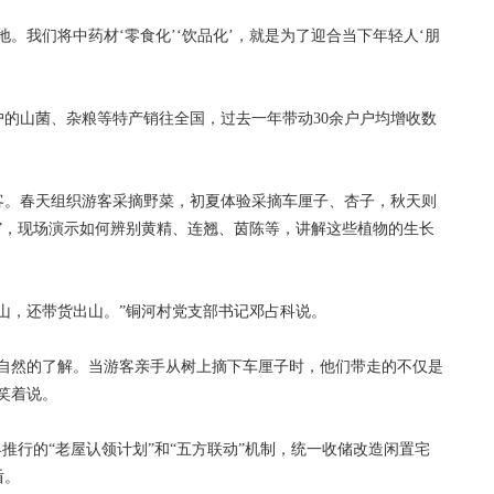
我们将中药材‘零食化’‘饮品化’，就是为了迎合当下年轻人‘朋
山菌、杂粮等特产销往全国，过去一年带动30余户户均增收数
。春天组织游客采摘野菜，初夏体验采摘车厘子、杏子，秋天则
”，现场演示如何辨别黄精、连翘、茵陈等，讲解这些植物的生长
，还带货出山。”铜河村党支部书记邓占科说。
然的了解。当游客亲手从树上摘下车厘子时，他们带走的不仅是
笑着说。
行的“老屋认领计划”和“五方联动”机制，统一收储改造闲置宅
盾。