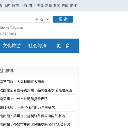
东
山西
陕西
上海
四川
天津
新疆
兵团
云南
浙江
搜 索
nxw@163.com
65700861
文化旅游
社会与法
更 多
热门推荐
南三门峡：大天鹅翩跹入画来
语国家记者团寻访郑州：品网红茶饮 看智能制造
南郑州：中外市长游船赏景夜话
州腰店镇：一朵“伞花”开 万户幸福来
南南阳：防爆企业赶制订单供应海内外市场
南南阳：仲景市集南北风味交融 撬动“舌尖经济