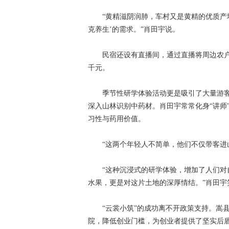
“黄精滋阴润肺，车村又是黄精的优质产地。
克养生’的需求。”肖田宇说。
民宿还设有直播间，通过直播将周边农户的
千元。
季节性研学体验活动更是吸引了大量游客
深入山林识别中药材。肖田宇常常化身“讲师
习性与药用价值。
“这两个年轻人不简单，他们不仅带客进山
“这种沉浸式的研学体验，增加了人们对自
水果，更是对这片土地的深厚情结。”肖田宇
“云裳小筑”的成功离不开政策支持。嵩县推
院，降低创业门槛，为创业者提供了坚实后