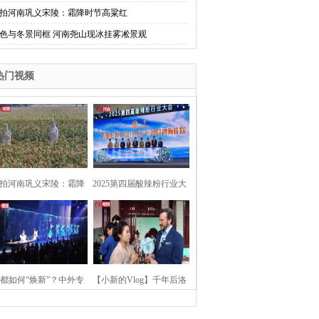
拍河南巩义宋陵：霜降时节高粱红
色与冬景同框 河南尧山现冰挂雾凇景观
热门视频
拍河南巩义宋陵：霜降
2025第四届酸辣粉行业大
时节高粱红
会在河南开封举行
都如何“焕新”？中外专
【小新的Vlog】千年后洛
：洛阳“样本”值得借鉴
阳上阳宫聚“世界各国使