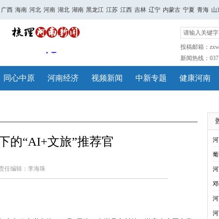
广西
海南
河北
河南
湖北
湖南
黑龙江
江苏
江西
吉林
辽宁
内蒙古
宁夏
青海
山
投稿邮箱：zxwh
新闻热线：0371-
同心中原
河南经济
视频新闻
中新专题
健康河南
下的“AI+文旅”推荐官
河
葡
责任编辑：李海珠
河
邓
河
河