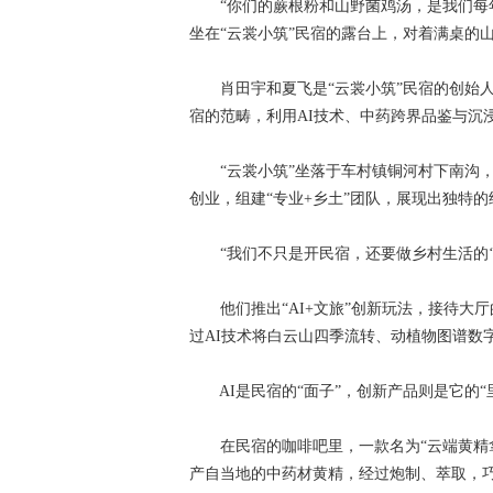
“你们的蕨根粉和山野菌鸡汤，是我们每年
坐在“云裳小筑”民宿的露台上，对着满桌的
肖田宇和夏飞是“云裳小筑”民宿的创始人
宿的范畴，利用AI技术、中药跨界品鉴与沉
“云裳小筑”坐落于车村镇铜河村下南沟，
创业，组建“专业+乡土”团队，展现出独特
“我们不只是开民宿，还要做乡村生活的‘翻
他们推出“AI+文旅”创新玩法，接待大厅
过AI技术将白云山四季流转、动植物图谱数
AI是民宿的“面子”，创新产品则是它的“
在民宿的咖啡吧里，一款名为“云端黄精拿
产自当地的中药材黄精，经过炮制、萃取，