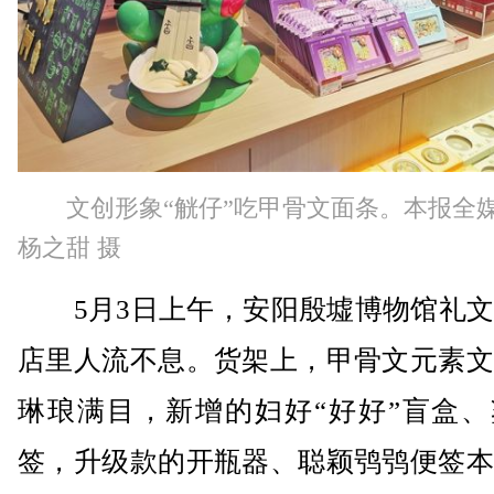
文创形象“觥仔”吃甲骨文面条。本报全
杨之甜 摄
5月3日上午，安阳殷墟博物馆礼文
店里人流不息。货架上，甲骨文元素文
琳琅满目，新增的妇好“好好”盲盒、
签，升级款的开瓶器、聪颖鸮鸮便签本