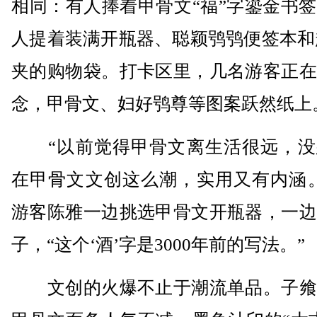
相同：有人捧着甲骨文“福”字鎏金书
人提着装满开瓶器、聪颖鸮鸮便签本和
夹的购物袋。打卡区里，几名游客正在
念，甲骨文、妇好鸮尊等图案跃然纸上
“以前觉得甲骨文离生活很远，没
在甲骨文文创这么潮，实用又有内涵。
游客陈雅一边挑选甲骨文开瓶器，一边
子，“这个‘酒’字是3000年前的写法。”
文创的火爆不止于潮流单品。子飨